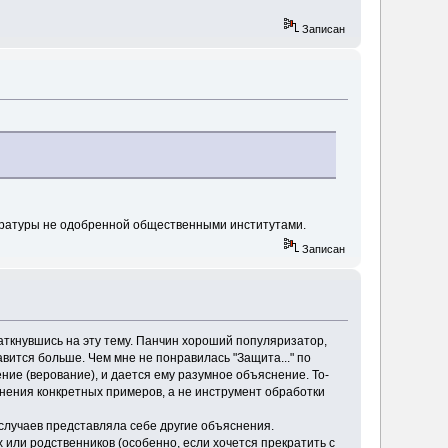
Записан
тературы не одобренной общественными институтами.
Записан
наткнувшись на эту тему. Панчин хороший популяризатор,
вится больше. Чем мне не понравилась "Защита..." по
ение (верование), и дается ему разумное объяснение. То-
яснения конкретных примеров, а не инструмент обработки
 случаев представляла себе другие объяснения.
ых или родственников (особенно, если хочется прекратить с