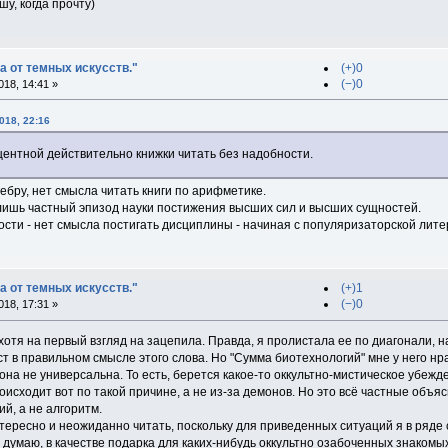
у, когда прочту)
а от темных искусств."
(+)0
(−)0
18, 14:41 »
018, 22:16
центной действительно книжки читать без надобности.
ебру, нет смысла читать книги по арифметике.
ишь частный эпизод науки постижения высших сил и высших сущностей.
ости - нет смысла постигать дисциплины - начиная с популяризаторской ли
а от темных искусств."
(+)1
(−)0
18, 17:31 »
хотя на первый взгляд на зацепила. Правда, я пролистала ее по диагонали, 
 в правильном смысле этого слова. Но "Сумма биотехнологий" мне у него нра
она не универсальна. То есть, берется какое-то оккультно-мистическое убежд
роисходит вот по такой причине, а не из-за демонов. Но это всё частные объ
й, а не алгоритм.
тересно и неожиданно читать, поскольку для приведенных ситуаций я в ряде
, я думаю, в качестве подарка для каких-нибудь оккультно озабоченных знаком