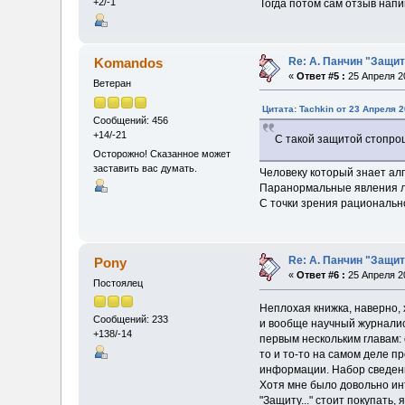
+2/-1
Тогда потом сам отзыв напиш
Re: А. Панчин "Защит
Komandos
«
Ответ #5 :
25 Апреля 20
Ветеран
Цитата: Tachkin от 23 Апреля 2
Сообщений: 456
+14/-21
С такой защитой стопро
Осторожно! Сказанное может
заставить вас думать.
Человеку который знает алг
Паранормальные явления л
С точки зрения рациональн
Re: А. Панчин "Защит
Pony
«
Ответ #6 :
25 Апреля 20
Постоялец
Неплохая книжка, наверно, 
Сообщений: 233
и вообще научный журналист
+138/-14
первым нескольким главам: 
то и то-то на самом деле п
информации. Набор сведени
Хотя мне было довольно ин
"Защиту..." стоит покупать