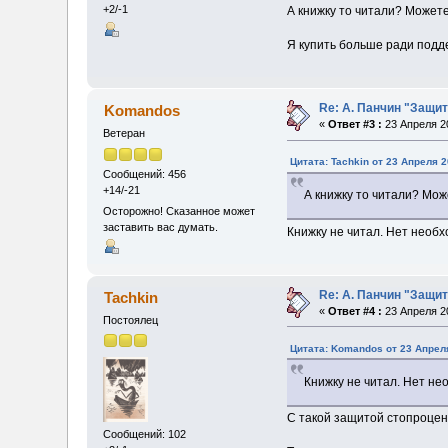
+2/-1
А книжку то читали? Может
Я купить больше ради подде
Re: А. Панчин "Защит
Komandos
«
Ответ #3 :
23 Апреля 20
Ветеран
Цитата: Tachkin от 23 Апреля 2
Сообщений: 456
+14/-21
А книжку то читали? Мо
Осторожно! Сказанное может
заставить вас думать.
Книжку не читал. Нет необх
Re: А. Панчин "Защит
Tachkin
«
Ответ #4 :
23 Апреля 20
Постоялец
Цитата: Komandos от 23 Апреля
Книжку не читал. Нет не
С такой защитой стопроцен
Сообщений: 102