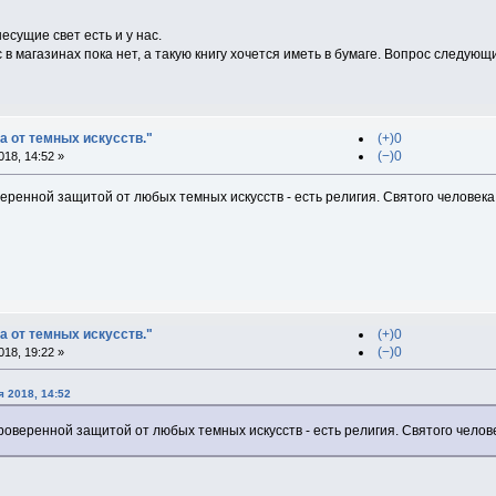
несущие свет есть и у нас.
ас в магазинах пока нет, а такую книгу хочется иметь в бумаге. Вопрос следую
а от темных искусств."
(+)0
(−)0
18, 14:52 »
ренной защитой от любых темных искусств - есть религия. Святого человека
а от темных искусств."
(+)0
(−)0
18, 19:22 »
 2018, 14:52
оверенной защитой от любых темных искусств - есть религия. Святого челов