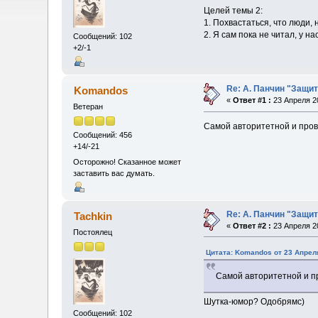
Целей темы 2:
1. Похвастаться, что люди, 
2. Я сам пока не читал, у н
Сообщений: 102
+2/-1
Re: А. Панчин "Защит
Komandos
«
Ответ #1 :
23 Апреля 20
Ветеран
Самой авторитетной и прове
Сообщений: 456
+14/-21
Осторожно! Сказанное может
заставить вас думать.
Re: А. Панчин "Защит
Tachkin
«
Ответ #2 :
23 Апреля 20
Постоялец
Цитата: Komandos от 23 Апреля
Самой авторитетной и пр
Шутка-юмор? Одобрямс)
Сообщений: 102