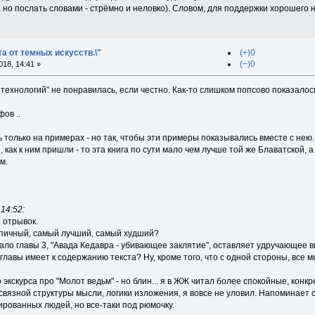
о послать словами - стрёмно и неловко). Словом, для поддержки хорошего на
та от темных искусств.\"
(+)0
(−)0
18, 14:41 »
технологий" не понравилась, если честно. Как-то слишком попсово показалос
ов ..
 только на примерах - но так, чтобы эти примеры показывались вместе с не
как к ним пришли - то эта книга по сути мало чем лучше той же Блаватской, а
м.
14:52:
 отрывок.
ипичный, самый лучший, самый худший?
ало главы 3, "Авада Кедавра - убивающее заклятие", оставляет удручающее 
лавы имеет к содержанию текста? Ну, кроме того, что с одной стороны, все 
о экскурса про "Молот ведьм" - но блин... я в ЖЖ читал более спокойные, ко
 связной структуры мысли, логики изложения, я вовсе не уловил. Напоминает 
рованных людей, но все-таки под рюмочку.