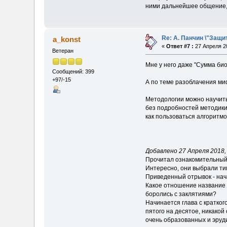
ними дальнейшее общение, н
Re: А. Панчин \"Защи
a_konst
«
Ответ #7 :
27 Апреля 20
Ветеран
Мне у него даже "Сумма био
Сообщений: 399
+97/-15
А по теме разоблачения миф
Методологии можно научить
без подробностей методики, 
как пользоваться алгоритмо
Добавлено 27 Апреля 2018, 
Прочитал ознакомительный
Интересно, они выбрали т
Приведенный отрывок - нач
Какое отношение название г
боролись с заклятиями?
Начинается глава с кратког
пятого на десятое, никакой
очень образованных и эруди