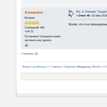
Re: А. Панчин "Защит
Komandos
«
Ответ #8 :
01 Мая 2018,
Ветеран
Жалко, что я не принадлежу
Сообщений: 456
+14/-21
Осторожно! Сказанное может
заставить вас думать.
Страницы: [
1
]
Форум LessWrong.ru
»
Главное
»
Общение
(Модератор:
fil0sof
) »
А.