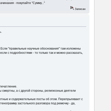
чинания - покупайте "Сумму..."
Записан
ь.
ю. Если "правильные научные обоснования" там изложены
 если с подробностями - то только так и можно рассказать,
впечатление.
мы смертны, а с другой стороны, религиозные деятели
нкретные и содержательные посты об этом. Перепрыгивает с
стенограмму застольного разговора под рюмочку - да,