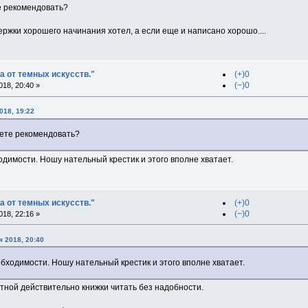
е рекомендовать?
ржки хорошего начинания хотел, а если еще и написано хорошо....
а от темных искусств."
(+)0
(−)0
18, 20:40 »
018, 19:22
жете рекомендовать?
одимости. Ношу нательный крестик и этого вполне хватает.
а от темных искусств."
(+)0
(−)0
18, 22:16 »
 2018, 20:40
обходимости. Ношу нательный крестик и этого вполне хватает.
тной действительно книжки читать без надобности.