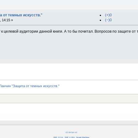
а от темных искусств."
(+)0
(−)0
 14:15 »
 к целевой аудитории данной книги. А то бы почитал. Вопросов по защите от 
 Панчин "Защита от темных искусств."
CC BY-SA 4.0
SMF 2.0.14
|
SMF © 2011
,
Simple Machines