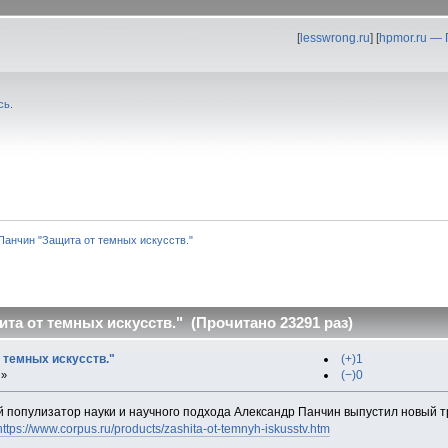
[
lesswrong.ru
] [
hpmor.ru —
сь
.
 Панчин "Защита от темных искусств."
ита от темных искусств." (Прочитано 23291 раз)
 темных искусств."
(+)1
(−)0
 »
 популизатор науки и научного подхода Александр Панчин выпустил новый тр
https://www.corpus.ru/products/zashita-ot-temnyh-iskusstv.htm