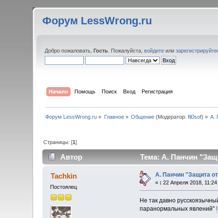
Форум LessWrong.ru
Добро пожаловать,
Гость
. Пожалуйста,
войдите
или
зарегистрируйте
Начало
Помощь
Поиск
Вход
Регистрация
Форум LessWrong.ru
»
Главное
»
Общение
(Модератор:
fil0sof
) »
А.
Страницы: [
1
]
Автор
Тема: А. Панчин "Защ
А. Панчин "Защита от
Tachkin
«
:
22 Апреля 2018, 11:24
Постоялец
Не так давно русскоязычный
паранормальных явлений"