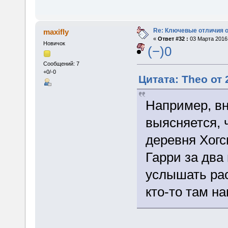
Re: Ключевые отличия о
maxifly
«
Ответ #32 :
03 Марта 2016,
Новичок
(−)0
Сообщений: 7
+0/-0
Цитата: Theo от 
Например, вн
выясняется, 
деревня Хогс
Гарри за два
услышать рас
кто-то там на