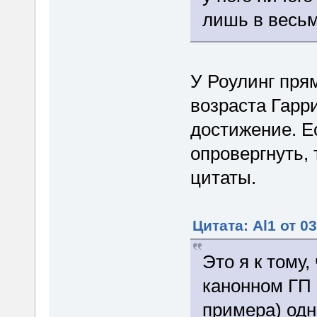
лишь в весь
У Роулинг пря
возраста Гарр
достижение. Е
опровергнуть,
цитаты.
Цитата: Al1 от 0
Это я к тому,
канонном ГП 
примера) од