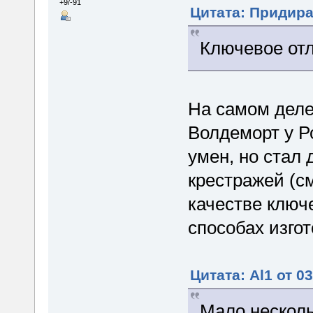
+9/-91
Цитата: Придира 
Ключевое отл
На самом деле
Волдеморт у Р
умен, но стал
крестражей (см
качестве ключ
способах изго
Цитата: Al1 от 0
Мало несколь