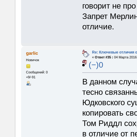
говорит не про
Запрет Мерлин
отличие.
Re: Ключевые отличия о
garlic
«
Ответ #35 :
04 Марта 2016,
Новичок
(−)0
Сообщений: 0
+9/-91
В данном случ
тесно связанны
Юдковского су
копировать св
Том Риддл сох
в отличие от 