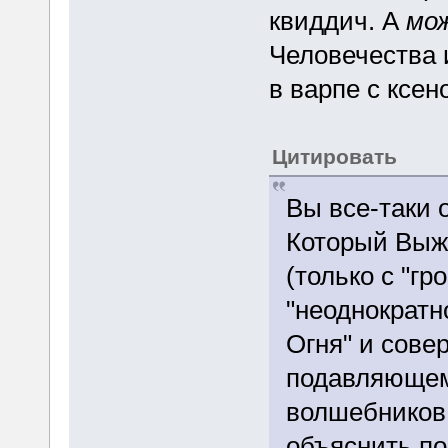
квиддич. А
мо
Человечества 
в варпе с ксен
Цитировать
Вы все-таки 
Который Выж
(только с "гр
"неоднократн
Огня" и сове
подавляющем
волшебников.
объяснить п