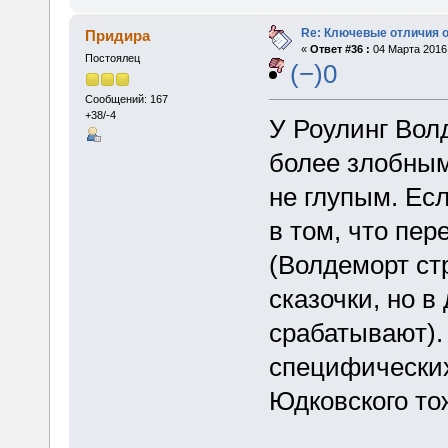
Re: Ключевые отличия о
Придира
«
Ответ #36 :
04 Марта 2016,
Постоялец
(−)0
Сообщений: 167
+38/-4
У Роулинг Вол
более злобным
не глупым. Есл
в том, что пер
(Волдеморт ст
сказочки, но в
срабатывают). 
специфических
Юдковского тож