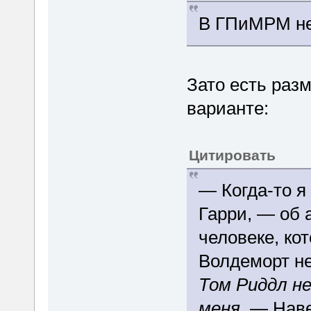
В ГПиМРМ не
Зато есть раз
варианте:
Цитировать
— Когда-то я
Гарри, — об 
человеке, ко
Волдеморт н
Том Риддл н
меня
. — Наве