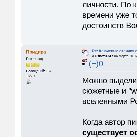
личности. По к
времени уже т
достоинств Во
Re: Ключевые отличия о
Придира
«
Ответ #34 :
04 Марта 2016,
Постоялец
(−)0
Сообщений: 167
+38/-4
Можно выделит
сюжетные и "wo
вселенными Р
Когда автор пи
существует о