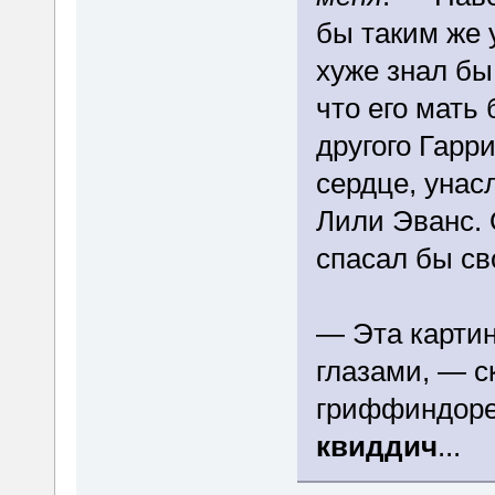
бы таким же 
хуже знал бы
что его мать
другого Гарри
сердце, унас
Лили Эванс. 
спасал бы сво
— Эта картин
глазами, — с
гриффиндор
квиддич
...