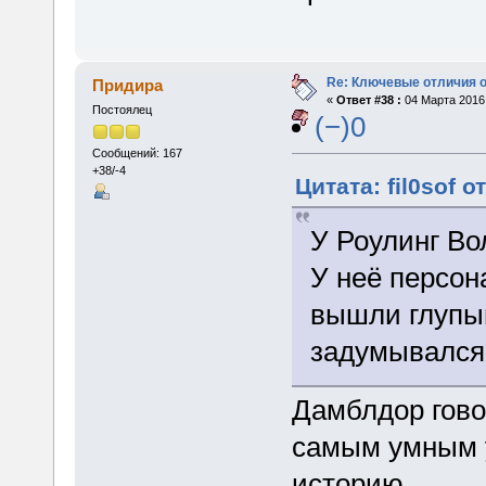
Re: Ключевые отличия о
Придира
«
Ответ #38 :
04 Марта 2016,
Постоялец
(−)0
Сообщений: 167
+38/-4
Цитата: fil0sof о
У Роулинг Во
У неё персон
вышли глупы
задумывался
Дамблдор гово
самым умным у
историю.