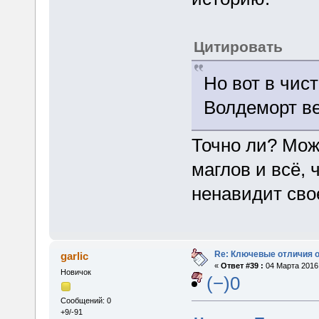
Цитировать
Но вот в чис
Волдеморт ве
Точно ли? Мож
маглов и всё, 
ненавидит сво
Re: Ключевые отличия о
garlic
«
Ответ #39 :
04 Марта 2016,
Новичок
(−)0
Сообщений: 0
+9/-91