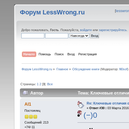
Форум LessWrong.ru
[
lesswro
Добро пожаловать,
Гость
. Пожалуйста,
войдите
или
зарегистрируйтесь
.
Начало
Помощь
Поиск
Вход
Регистрация
Форум LessWrong.ru
»
Главное
»
Обсуждение книги
(Модератор:
fil0sof
)
Страницы:
1
2
[
3
]
Все
Автор
Тема: Ключевые отличия
Re: Ключевые отличия о
Al1
«
Ответ #30 :
03 Марта 2016,
Постоялец
(−)0
Сообщений: 213
+74/-11