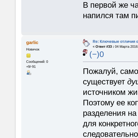
В первой же ча
напился там п
Re: Ключевые отличия о
garlic
«
Ответ #33 :
04 Марта 2016,
Новичок
(−)0
Сообщений: 0
+9/-91
Пожалуй, само
существует
ду
источником жи
Поэтому ее ко
разделения на 
для конкретног
следовательно