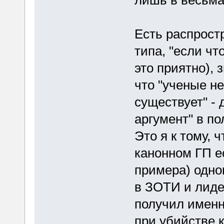
лишь в весьма
Есть распрост
типа, "если ч
это приятно), з
что "ученые не
существует" - 
аргумент" в по
Это я к тому, ч
канонном ГП ес
примера) одно
в ЗОТИ и лидер
получил именн
при убийстве 