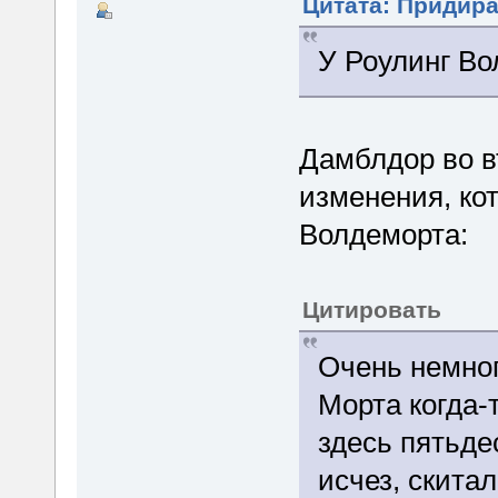
Цитата: Придира 
У Роулинг Во
Дамблдор во вт
изменения, ко
Волдеморта:
Цитировать
Очень немног
Морта когда-
здесь пятьде
исчез, скита