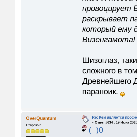
провоцирует В
раскрывает п
который ему д
Визенгамота!
Шизоглаз, таки
сложного в том
Древнейшего Д
параноик.
Re: Кем является проф
OverQuantum
«
Ответ #634 :
19 Июня 2015,
Старожил
(−)0