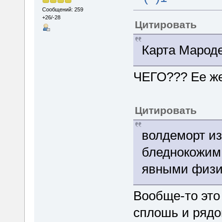
Сообщений: 259
+26/-28
Цитировать
Карта Мароде
ЧЕГО??? Ее же
Цитировать
волдеморт из
бледнокожим
явными физи
Вообще-то это
сплошь и рядо