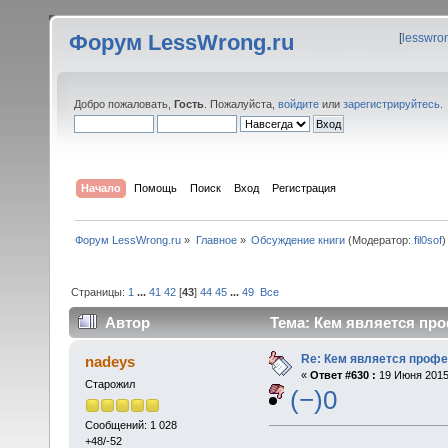
Форум LessWrong.ru
[
lesswro
Добро пожаловать,
Гость
. Пожалуйста,
войдите
или
зарегистрируйтесь
.
Начало
Помощь
Поиск
Вход
Регистрация
Форум LessWrong.ru
»
Главное
»
Обсуждение книги
(Модератор:
fil0sof
)
Страницы:
1
...
41
42
[
43
]
44
45
...
49
Все
Автор
Тема: Кем является про
Re: Кем является проф
nadeys
«
Ответ #630 :
19 Июня 2015,
Старожил
(−)0
Сообщений: 1 028
+48/-52