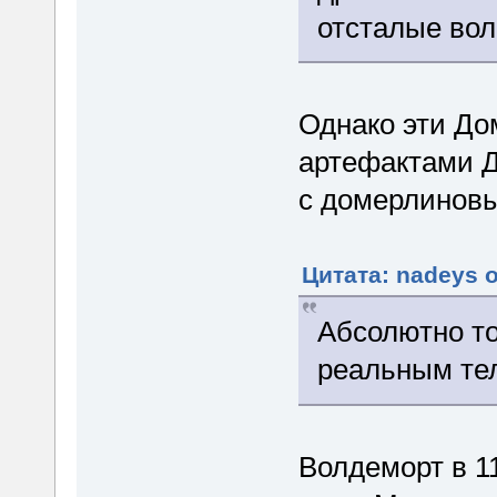
отсталые во
Однако эти До
артефактами Д
с домерлиновы
Цитата: nadeys о
Абсолютно то
реальным те
Волдеморт в 11