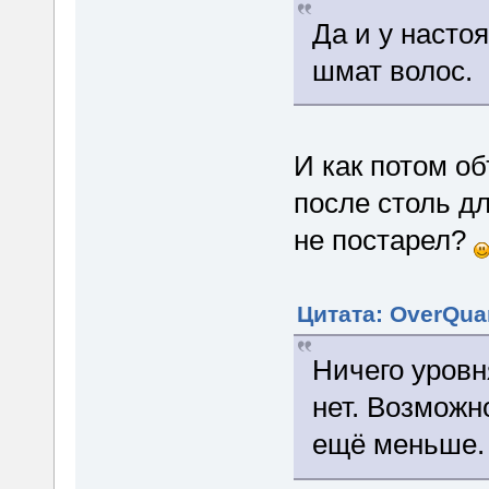
Да и у насто
шмат волос.
И как потом о
после столь д
не постарел?
Цитата: OverQua
Ничего уров
нет. Возмож
ещё меньше.