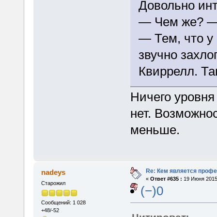
Довольно инт
— Чем же? —
— Тем, что у
звучно захло
Квиррелл. Та
Ничего уровня
нет. Возможно
меньше.
Re: Кем является проф
nadeys
«
Ответ #635 :
19 Июня 2015,
Старожил
(−)0
Сообщений: 1 028
+48/-52