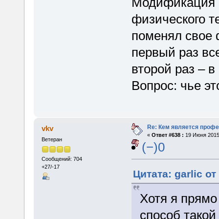
Модификация 
физического т
поменял свое 
первый раз вс
второй раз – в
Вопрос: чье эт
Re: Кем является проф
vkv
«
Ответ #638 :
19 Июня 2015,
Ветеран
(−)0
Сообщений: 704
+27/-17
Цитата: garlic о
Хотя я прямо
способ такой