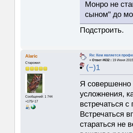
Монро не ста
сыном" до мо
Подстроить.
Re: Кем является проф
Alaric
«
Ответ #632 :
19 Июня 2015,
Старожил
(−)1
Я совершенно 
усложнения, ка
Сообщений: 1 744
встречаться с
+175/-17
Встречаться в
стараться не 