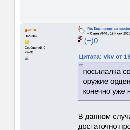
Re: Кем является проф
garlic
«
Ответ #640 :
19 Июня 2015,
Новичок
(−)0
Сообщений: 0
+9/-91
Цитата: vkv от 1
посылалка со
оружие орден
конечно уже 
В данном случ
достаточно про