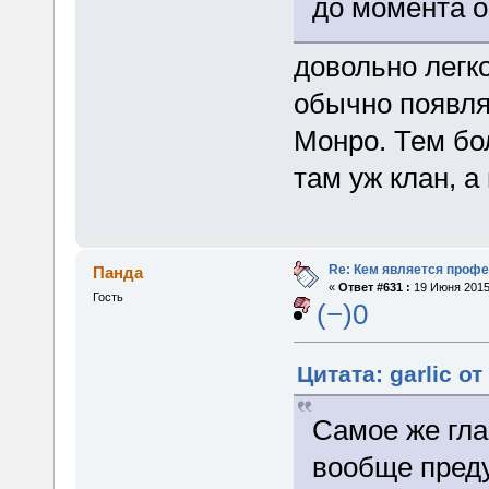
до момента 
довольно легк
обычно появля
Монро. Тем бо
там уж клан, а
Re: Кем является проф
Панда
«
Ответ #631 :
19 Июня 2015,
Гость
(−)0
Цитата: garlic о
Самое же гла
вообще преду