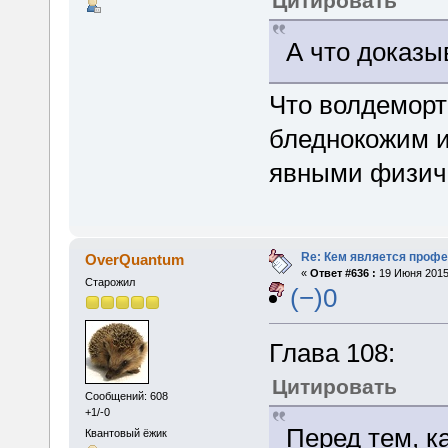
Цитировать
А что доказы
Что волдеморт
бледнокожим и
явными физич
Re: Кем является проф
OverQuantum
«
Ответ #636 :
19 Июня 2015,
Старожил
(−)0
Глава 108:
Цитировать
Сообщений: 608
+1/-0
Перед тем, к
Квантовый ёжик