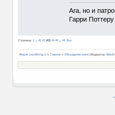
Ага, но и пат
Гарри Поттеру
Страницы:
1
...
41
42
[
43
]
44
45
...
49
Все
Форум LessWrong.ru
»
Главное
»
Обсуждение книги
(Модератор:
fil0sof
)
SM