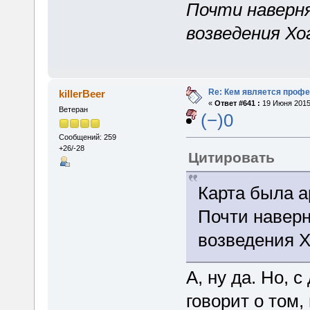
Почти наверня
возведения Хо
Re: Кем является проф
killerBeer
«
Ответ #641 :
19 Июня 2015,
Ветеран
(−)0
Сообщений: 259
+26/-28
Цитировать
Карта была а
Почти наверн
возведения Х
А, ну да. Но, 
говорит о том