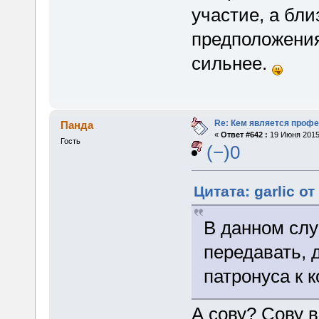
участие, а бли
предположения,
сильнее.
Re: Кем является проф
Панда
«
Ответ #642 :
19 Июня 2015,
Гость
(−)0
Цитата: garlic о
В данном слу
передавать, 
патронуса к 
А сову? Сову 