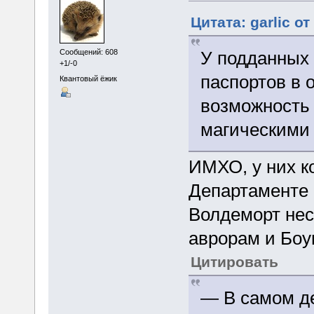
Цитата: garlic о
У подданных 
Сообщений: 608
+1/-0
паспортов в 
Квантовый ёжик
возможность
магическими
ИМХО, у них ко
Департаменте 
Волдеморт нес
аврорам и Боу
Цитировать
— В самом д