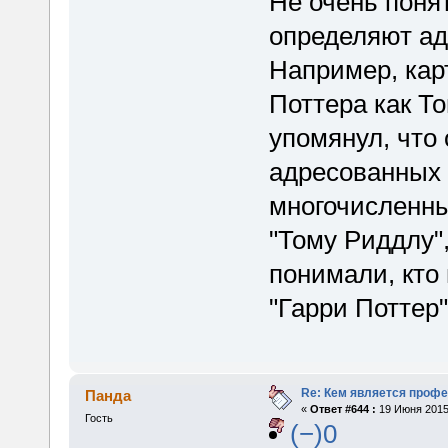
Не очень поня
определяют ад
Например, кар
Поттера как Т
упомянул, что
адресованных 
многочисленны
"Тому Риддлу",
понимали, кто
"Гарри Поттер"
Re: Кем является проф
Панда
«
Ответ #644 :
19 Июня 2015,
Гость
(−)0