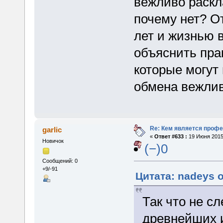
вежливо раскл
почему нет? О
лет и жизнью 
объяснить пра
которые могут
обмена вежли
Re: Кем является проф
garlic
«
Ответ #633 :
19 Июня 2015,
Новичок
(−)0
Сообщений: 0
+9/-91
Цитата: nadeys о
Так что не с
древнейших 