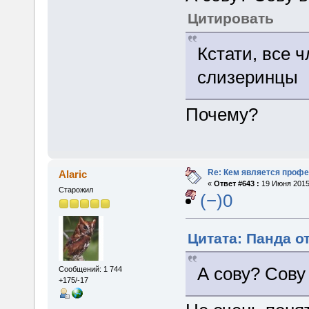
Цитировать
Кстати, все 
слизеринцы
Почему?
Re: Кем является проф
Alaric
«
Ответ #643 :
19 Июня 2015,
Старожил
(−)0
Цитата: Панда от
А сову? Сову
Сообщений: 1 744
+175/-17