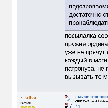
подозреваемо
достаточно о
пронаблюдать
посылалка соо
оружие ордена
уже не прячут
каждый в маги
патронуса. не 
вызывать-то м
Re: Кем является проф
killerBeer
«
Ответ #639 :
19 Июня 2015,
Ветеран
(−)1