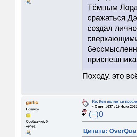
Тёмным Лорд
сражаться Дэ
создал лично
сверкающими
бессмысленно
приспешникам
Походу, это вс
Re: Кем является проф
garlic
«
Ответ #637 :
19 Июня 2015,
Новичок
(−)0
Сообщений: 0
+9/-91
Цитата: OverQua