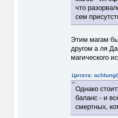
что разорвал
сем присутс
Этим магам бы
другом а ля Д
магического и
Цитата: achtung0
Однако стоит
баланс - и в
смертных, ко