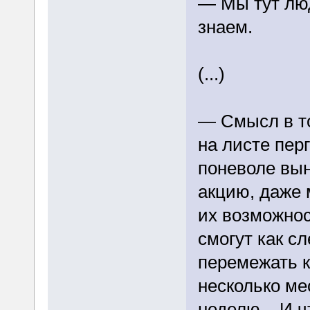
— Мы тут лю
знаем.
(...)
— Смысл в т
на листе пер
поневоле вы
акцию, даже 
их возможнос
смогут как с
перемежать к
несколько ме
неделю... И 