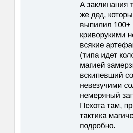
А заклинания 
же дед, которы
выпилил 100+ 
криворукими н
всякие артефа
(типа идет кол
магией замерз
вскипевший со
невезучими со
немеряный зап
Пехота там, п
тактика магич
подробно.