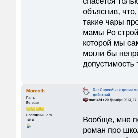
спасется тольк
объяснив, что
такие чары про
мамы Ро строй
которой мы са
могли бы непр
допустимость 
Re: Способы ведения м
Morgoth
действий
Гость
«
Ответ #24 :
20 Декабря 2013, 17:
Ветеран
Сообщений: 278
Вообще, мне п
+0/-0
роман про школ