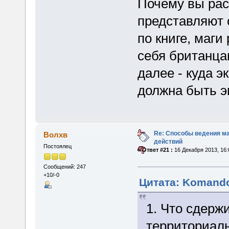
Почему вы рас
представляют 
по книге, маг
себя британца
далее - куда э
должна быть э
Re: Способы ведения м
Волхв
действий
Постоялец
«
Ответ #21 :
16 Декабря 2013, 16:
Сообщений: 247
+10/-0
Цитата: Komando
1. Что сдерж
территориал