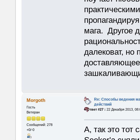
практическим
пропагандируя
мага. Другое д
рациональност
далековат, но
доставляющее,
зашкаливающи
Re: Способы ведения м
Morgoth
действий
Гость
«
Ответ #27 :
22 Декабря 2013, 08:
Ветеран
Сообщений: 278
А, так это тот
+0/-0
Seeker'а сняли