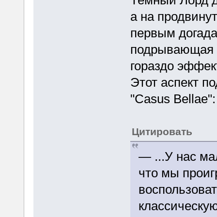
Темный Лорд д
а на продвину
первым догадал
подрывающая 
гораздо эффек
Этот аспект по
"Casus Bellae":
Цитировать
— ...У нас ма
что мы проиг
воспользоват
классическую