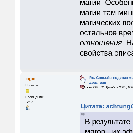
магии. Особен
магии там мин
магических пое
остальное вре
отношения
. 
свойства опи
Re: Способы ведения м
logic
действий
Новичок
«
Ответ #25 :
21 Декабря 2013, 00:
Сообщений: 0
+2/-2
Цитата: achtung0
В результате
магов - их э