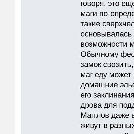
говоря, это ещ
маги по-опреде
такие сверхчел
основывалась 
возможности м
Обычному феод
замок свозить
маг еду может 
домашние эльф
его заклинани
дрова для под
Магглов даже 
живут в разных