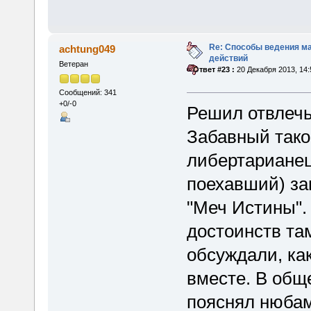
Re: Способы ведения м
achtung049
действий
Ветеран
«
Ответ #23 :
20 Декабря 2013, 14:
Сообщений: 341
+0/-0
Решил отвлечь
Забавный тако
либертарианец
поехавший) з
"Меч Истины".
достоинств там
обсуждали, ка
вместе. В общ
пояснял нюбам 