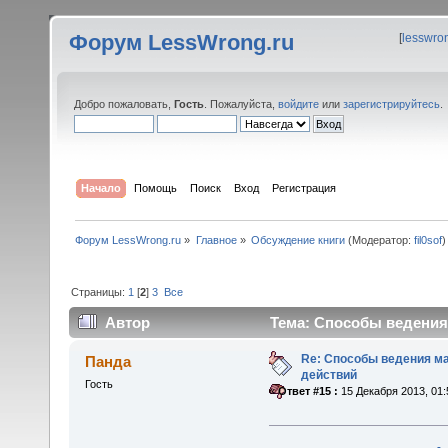
Форум LessWrong.ru
[
lesswro
Добро пожаловать,
Гость
. Пожалуйста,
войдите
или
зарегистрируйтесь
.
Начало
Помощь
Поиск
Вход
Регистрация
Форум LessWrong.ru
»
Главное
»
Обсуждение книги
(Модератор:
fil0sof
)
Страницы:
1
[
2
]
3
Все
Автор
Тема: Способы ведения 
Re: Способы ведения м
Панда
действий
Гость
«
Ответ #15 :
15 Декабря 2013, 01: