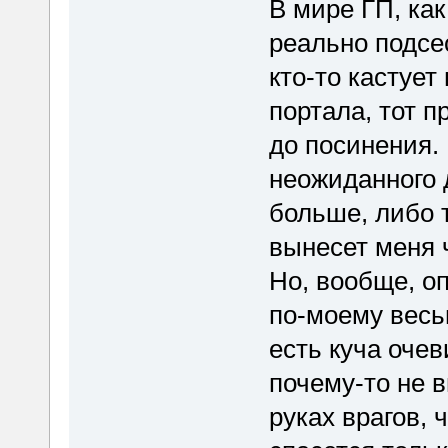
В мире ГП, ка
реально подсе
кто-то кастует
портала, тот п
до посинения. 
неожиданного д
больше, либо т
вынесет меня 
Но, вообще, о
по-моему весь
есть куча оче
почему-то не в
руках врагов, 