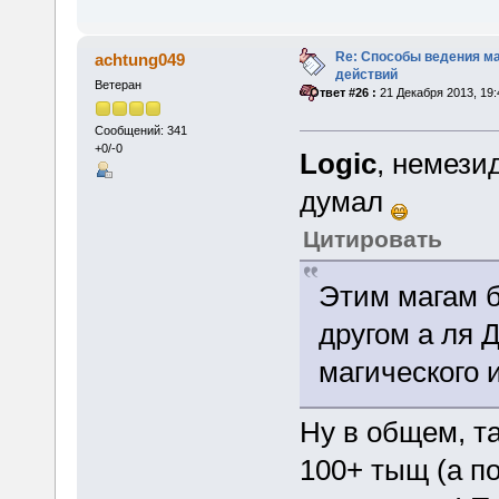
Re: Способы ведения м
achtung049
действий
Ветеран
«
Ответ #26 :
21 Декабря 2013, 19:
Сообщений: 341
+0/-0
Logic
, немези
думал
Цитировать
Этим магам б
другом а ля 
магического 
Ну в общем, т
100+ тыщ (а по