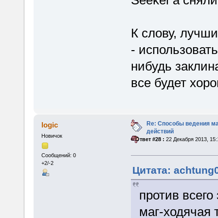
К слову, лучш
- использовать
нибудь заклина
все будет хор
Re: Способы ведения м
logic
действий
Новичок
«
Ответ #28 :
22 Декабря 2013, 15:
Сообщений: 0
+2/-2
Цитата: achtung0
против всего
маг-ходячая