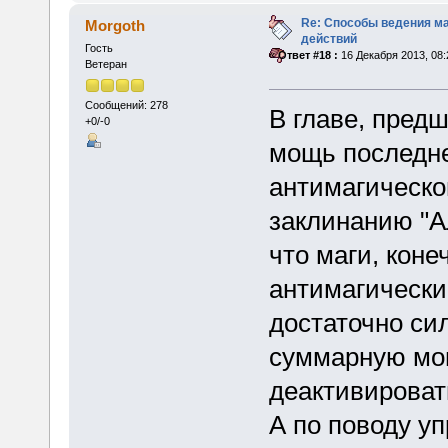
Re: Способы ведения м
Morgoth
действий
Гость
«
Ответ #18 :
16 Декабря 2013, 08:
Ветеран
Сообщений: 278
В главе, пред
+0/-0
мощь последне
антимагическо
заклинанию "А
что маги, коне
антимагически
достаточно си
суммарную мощ
деактивироват
А по поводу у