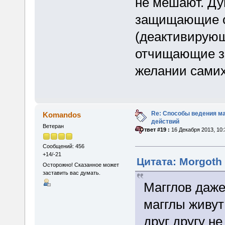
не мешают. Ду
защищающие о
(деактивирующ
отчищающие зе
желании самих
Re: Способы ведения м
Komandos
действий
Ветеран
«
Ответ #19 :
16 Декабря 2013, 10:
Сообщений: 456
+14/-21
Цитата: Morgoth 
Осторожно! Сказанное может
заставить вас думать.
Магглов даже
магглы живут
друг другу н