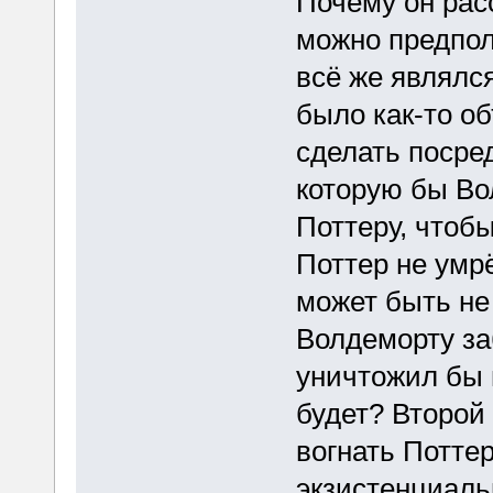
Почему он рас
можно предпол
всё же являлся
было как-то о
сделать посре
которую бы Во
Поттеру, чтобы
Поттер не умрё
может быть не 
Волдеморту за
уничтожил бы 
будет? Второй
вогнать Потте
экзистенциаль