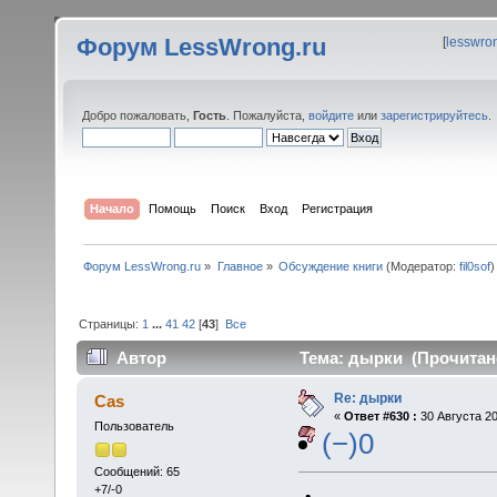
Форум LessWrong.ru
[
lesswro
Добро пожаловать,
Гость
. Пожалуйста,
войдите
или
зарегистрируйтесь
.
Начало
Помощь
Поиск
Вход
Регистрация
Форум LessWrong.ru
»
Главное
»
Обсуждение книги
(Модератор:
fil0sof
)
Страницы:
1
...
41
42
[
43
]
Все
Автор
Тема: дырки (Прочитано
Re: дырки
Cas
«
Ответ #630 :
30 Августа 20
Пользователь
(−)0
Сообщений: 65
+7/-0