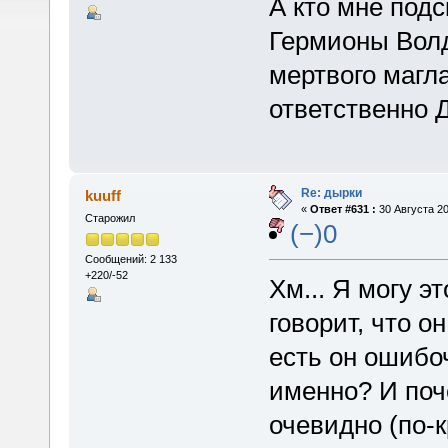
А кто мне под
Гермионы Волд
мертвого магла
ответственно 
Re: дырки
kuuff
«
Ответ #631 :
30 Августа 20
Старожил
(−)0
Сообщений: 2 133
+220/-52
Хм... Я могу э
говорит, что о
есть он ошибоч
именно? И поч
очевидно (по-