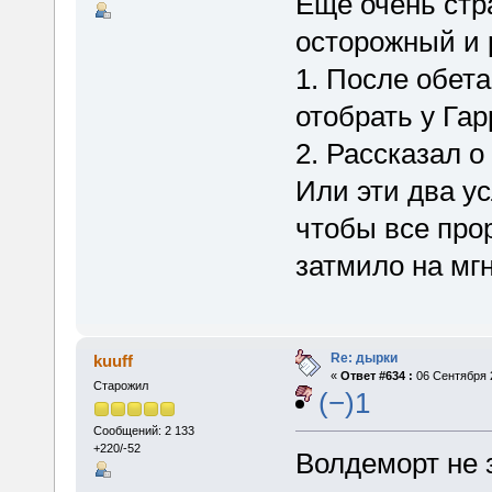
Еще очень стр
осторожный и
1. После обет
отобрать у Гар
2. Рассказал о
Или эти два у
чтобы все про
затмило на мг
Re: дырки
kuuff
«
Ответ #634 :
06 Сентября 2
Старожил
(−)1
Сообщений: 2 133
+220/-52
Волдеморт не з