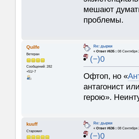
мешают думать
проблемы.
Re: дырки
Quilfe
«
Ответ #635 :
08 Сентября 2
Ветеран
(−)0
Сообщений: 282
+51/-7
Офтоп, но «
Ан
антагонист ил
герою». Неинту
Re: дырки
kuuff
«
Ответ #636 :
08 Сентября 2
Старожил
(−)0