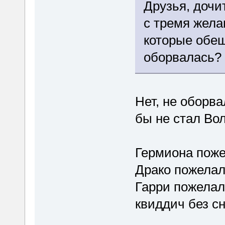
Друзья, дочит
с тремя жела
которые обе
оборвалась? 
Нет, не оборв
бы не стал Во
Гермиона поже
Драко пожелал
Гарри пожелал
квиддич без сн