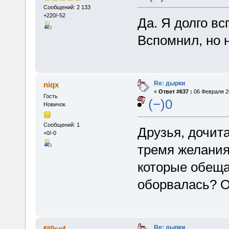
Сообщений: 2 133
+220/-52
Да. Я долго вс
Вспомнил, но 
Re: дырки
niqx
«
Ответ #637 :
06 Февраля 20
Гость
(−)0
Новичок
Сообщений: 1
Друзья, дочита
+0/-0
тремя желания
которые обеща
оборвалась? О
Re: дырки
fil0sof