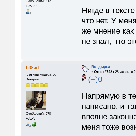
Сообщений: 312
+26/-27
Нигде в тексте
что нет. У мен
же мнение как
не знал, что э
Re: дырки
fil0sof
«
Ответ #642 :
28 Февраля 20
Главный модератор
(−)0
Ветеран
Напрямую в те
написано, и та
Сообщений: 970
вполне законно
+55/-3
меня тоже воз