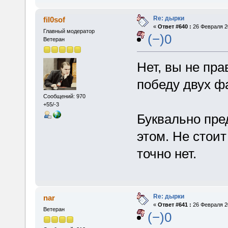
Re: дырки
fil0sof
«
Ответ #640 :
26 Февраля 20
Главный модератор
(−)0
Ветеран
Нет, вы не пр
победу двух ф
Сообщений: 970
+55/-3
Буквально пре
этом. Не стоит
точно нет.
Re: дырки
nar
«
Ответ #641 :
26 Февраля 20
Ветеран
(−)0