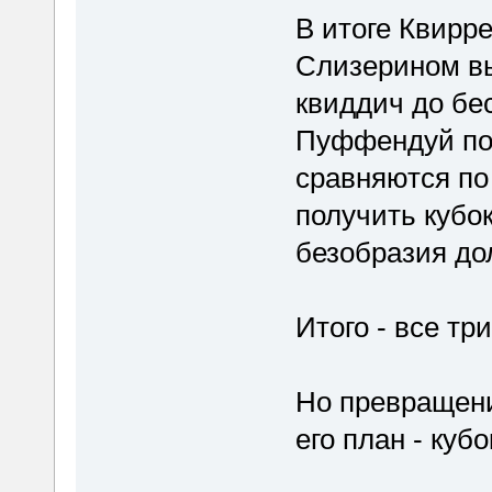
В итоге Квирр
Слизерином вы
квиддич до бес
Пуффендуй по 
сравняются по
получить кубо
безобразия до
Итого - все т
Но превращени
его план - куб