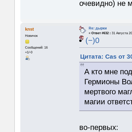
очевидно) не 
Re: дырки
knst
«
Ответ #632 :
31 Августа 20
Новичок
(−)0
Сообщений: 16
+1/-0
Цитата: Cas от 3
А кто мне по
Гермионы Вол
мертвого магл
магии ответс
во-первых: