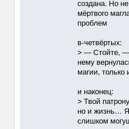
создана. Но не
мёртвого магла
проблем
в-четвёртых:
> ― Стойте, ― 
нему вернулас
магии, только
и наконец:
> Твой патрону
но и жизнь… Я
слишком могу