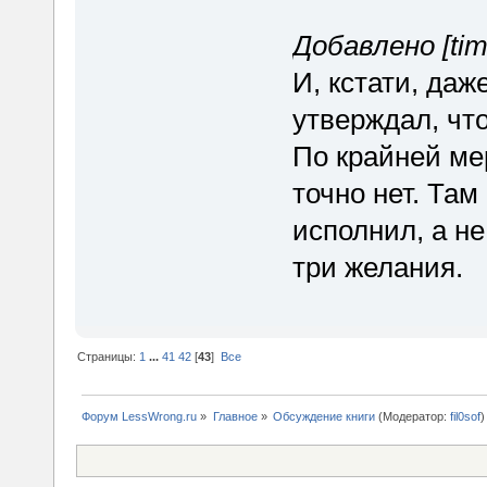
Добавлено [tim
И, кстати, даж
утверждал, что
По крайней ме
точно нет. Там
исполнил, а не
три желания.
Страницы:
1
...
41
42
[
43
]
Все
Форум LessWrong.ru
»
Главное
»
Обсуждение книги
(Модератор:
fil0sof
)