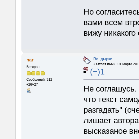
Но согласитесь
вами всем втро
вижу никакого
Re: дырки
nar
«
Ответ #643 :
01 Марта 2018
Ветеран
(−)1
Сообщений: 312
+26/-27
Не соглашусь.
что текст само
разгадать" (оч
лишает автора
высказаное вн