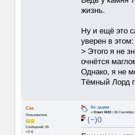
жизнь.
Ну и ещё это с
уверен в этом:
> Этого я не з
очнётся маглом
Однако, я не 
Тёмный Лорд п
Re: дырки
Cas
«
Ответ #633 :
06 Сентября 2
Пользователь
(−)0
Сообщений: 65
+7/-0