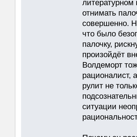
литературном 
отнимать пало
совершенно. Н
что было безо
палочку, рискн
произойдёт вн
Волдеморт тоже
рационалист, а
рулит не тольк
подсознательн
ситуации неоп
рациональность