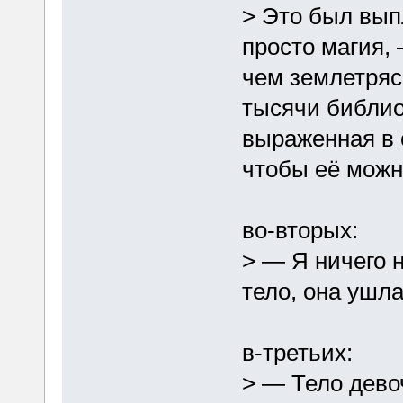
> Это был вып
просто магия, 
чем землетрясе
тысячи библио
выраженная в 
чтобы её можн
во-вторых:
> — Я ничего н
тело, она ушла
в-третьих:
> ― Тело дево