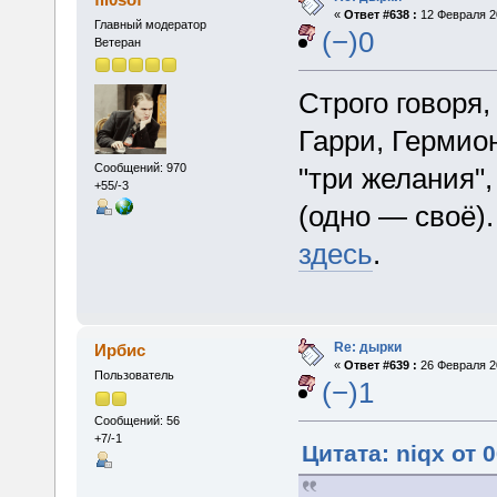
«
Ответ #638 :
12 Февраля 20
Главный модератор
(−)0
Ветеран
Строго говоря
Гарри, Гермио
Сообщений: 970
"три желания",
+55/-3
(одно — своё)
здесь
.
Re: дырки
Ирбис
«
Ответ #639 :
26 Февраля 20
Пользователь
(−)1
Сообщений: 56
+7/-1
Цитата: niqx от 