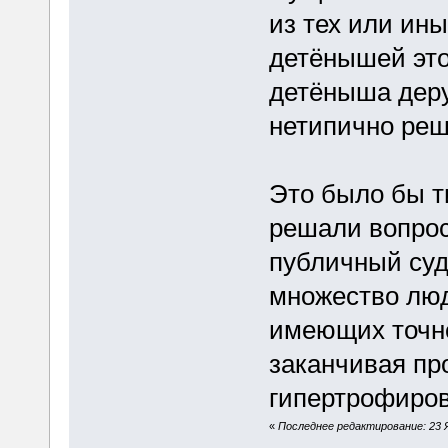
из тех или ин
детёнышей это
детёныша деру
нетипично реш
Это было бы т
решали вопрос 
публичный суд
множество люд
имеющих точно
заканчивая п
гипертрофиров
«
Последнее редактирование: 23 Я