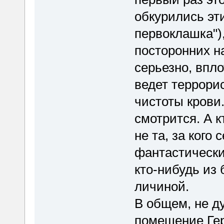
обкурились эти
первоклашка"),
посторонних н
серьезно, впло
ведет террори
чистоты крови.
смотрится. А к
не та, за кого
фантастически
кто-нибудь из
личиной.
В общем, не д
помещение Гер