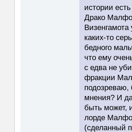
истории есть
Драко Малфой
Визенгамота 
каких-то сер
бедного маль
что ему очен
с едва не уб
фракции Мал
подозреваю, 
мнения? И да
быть может, 
лорде Малфо
(сделанный п