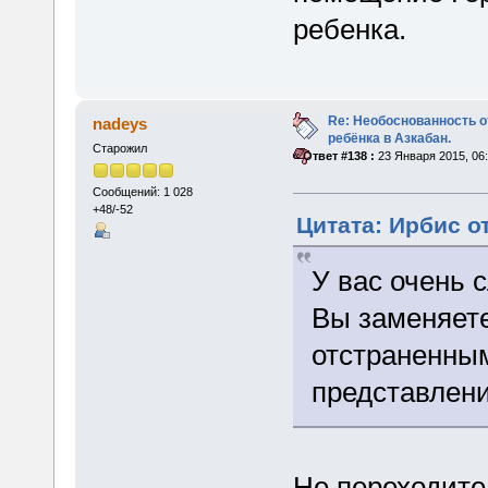
ребенка.
Re: Необоснованность о
nadeys
ребёнка в Азкабан.
Старожил
«
Ответ #138 :
23 Января 2015, 06:
Сообщений: 1 028
+48/-52
Цитата: Ирбис от
У вас очень 
Вы заменяете
отстраненны
представлен
Не переходите