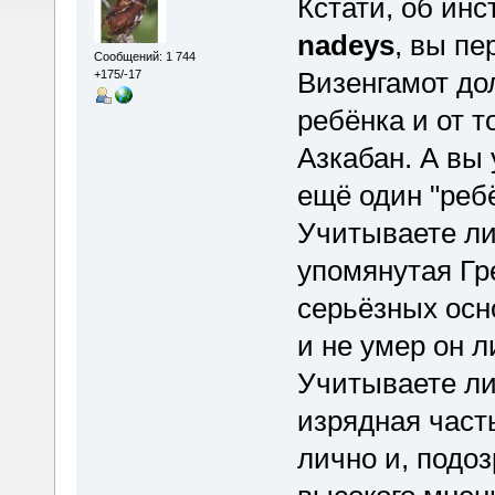
Кстати, об инс
nadeys
, вы пе
Сообщений: 1 744
Визенгамот до
+175/-17
ребёнка и от т
Азкабан. А вы 
ещё один "реб
Учитываете ли 
упомянутая Гр
серьёзных осн
и не умер он л
Учитываете ли
изрядная част
лично и, подо