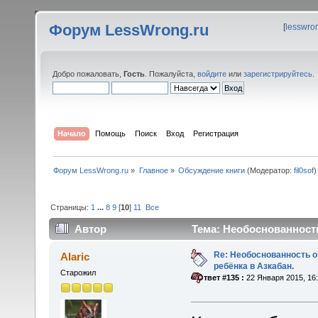
Форум LessWrong.ru
[
lesswro
Добро пожаловать,
Гость
. Пожалуйста,
войдите
или
зарегистрируйтесь
.
Начало
Помощь
Поиск
Вход
Регистрация
Форум LessWrong.ru
»
Главное
»
Обсуждение книги
(Модератор:
fil0sof
)
Страницы:
1
...
8
9
[
10
]
11
Все
Автор
Тема: Необоснованность
раз)
Re: Необоснованность о
Alaric
ребёнка в Азкабан.
Старожил
«
Ответ #135 :
22 Января 2015, 16: