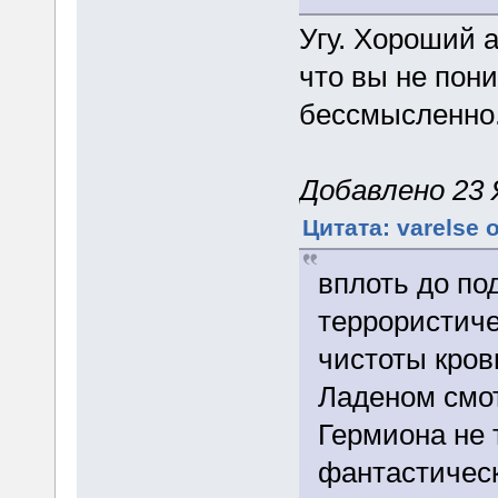
Угу. Хороший 
что вы не пон
бессмысленно
Добавлено 23 Я
Цитата: varelse 
вплоть до по
террористиче
чистоты кров
Ладеном смот
Гермиона не т
фантастическ