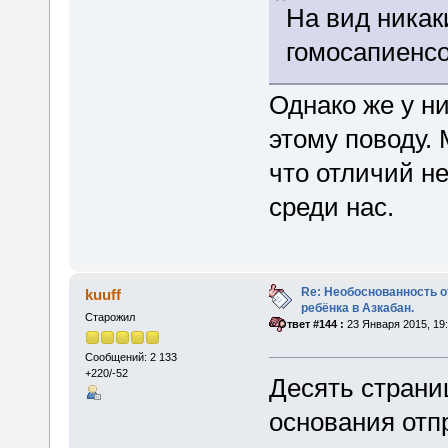
На вид никак
гомосапиенсо
Однако же у н
этому поводу. 
что отличий не
среди нас.
Re: Необоснованность о
kuuff
ребёнка в Азкабан.
Старожил
«
Ответ #144 :
23 Января 2015, 19:
Сообщений: 2 133
+220/-52
Десять стран
основания отп