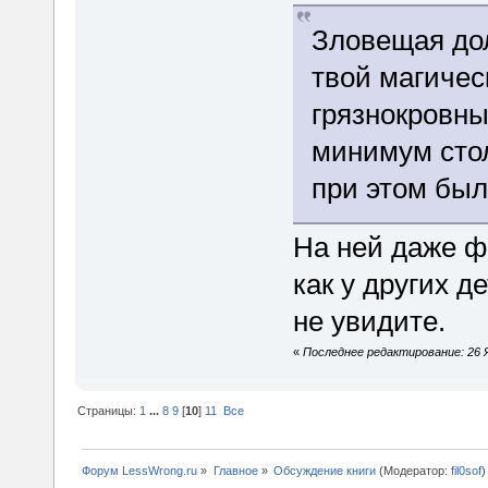
Зловещая дол
твой магичес
грязнокровны
минимум сто
при этом был
На ней даже ф
как у других д
не увидите.
«
Последнее редактирование: 26 Я
Страницы:
1
...
8
9
[
10
]
11
Все
Форум LessWrong.ru
»
Главное
»
Обсуждение книги
(Модератор:
fil0sof
)