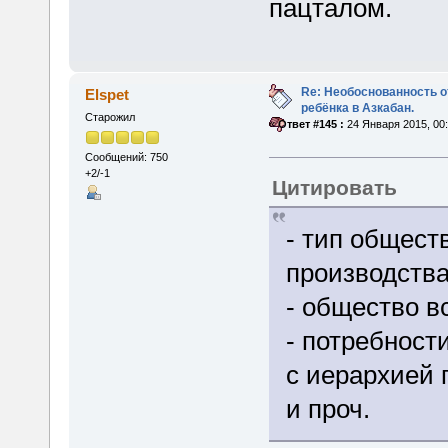
пацталом.
Re: Необоснованность о
Elspet
ребёнка в Азкабан.
Старожил
«
Ответ #145 :
24 Января 2015, 00:
Сообщений: 750
+2/-1
Цитировать
- тип общест
производств
- общество в
- потребност
с иерархией 
и проч.