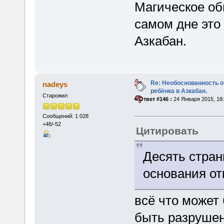
Магическое об
самом дне это
Азкабан.
Re: Необоснованность о
nadeys
ребёнка в Азкабан.
Старожил
«
Ответ #146 :
24 Января 2015, 18:
Сообщений: 1 028
+48/-52
Цитировать
Десять стран
основания от
всё что может
быть разруше