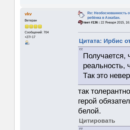
Re: Необоснованность о
vkv
ребёнка в Азкабан.
Ветеран
«
Ответ #136 :
22 Января 2015, 16:
Сообщений: 704
+27/-17
Цитата: Ирбис от
Получается, 
реальность, 
Так это невер
так толерантно
герой обязател
белой.
Цитировать