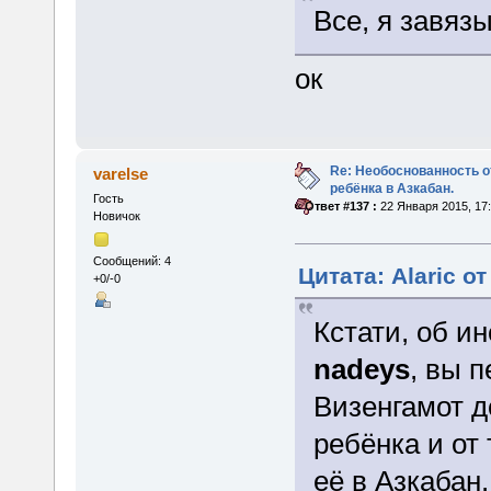
Все, я завяз
ок
Re: Необоснованность о
varelse
ребёнка в Азкабан.
Гость
«
Ответ #137 :
22 Января 2015, 17:
Новичок
Сообщений: 4
Цитата: Alaric о
+0/-0
Кстати, об ин
nadeys
, вы 
Визенгамот д
ребёнка и от
её в Азкабан.