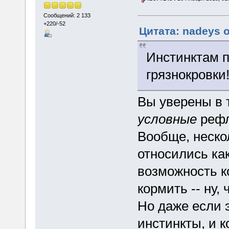
Сообщений: 2 133
+220/-52
Цитата: nadeys о
Инстинктам 
грязнокровки!
Вы уверены в 
условные
рефл
Вообще, неско
относились как
возможность к
кормить -- ну,
Но даже если э
инстинкты, и к