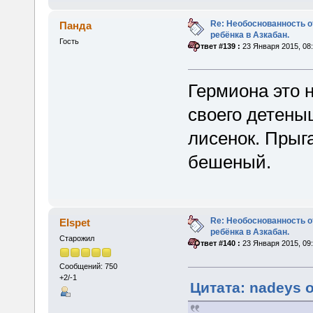
Re: Необоснованность о
Панда
ребёнка в Азкабан.
Гость
«
Ответ #139 :
23 Января 2015, 08:
Гермиона это 
своего детеныш
лисенок. Прыга
бешеный.
Re: Необоснованность о
Elspet
ребёнка в Азкабан.
Старожил
«
Ответ #140 :
23 Января 2015, 09:
Сообщений: 750
+2/-1
Цитата: nadeys о