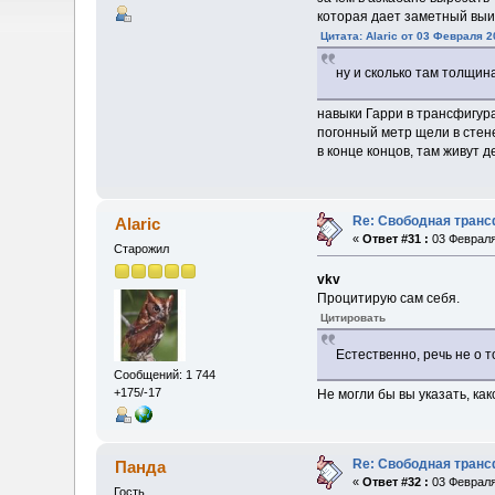
которая дает заметный вы
Цитата: Alaric от 03 Февраля 2
ну и сколько там толщин
навыки Гарри в трансфигур
погонный метр щели в стене
в конце концов, там живут 
Re: Свободная транс
Alaric
«
Ответ #31 :
03 Февраля
Старожил
vkv
Процитирую сам себя.
Цитировать
Естественно, речь не о
Сообщений: 1 744
+175/-17
Не могли бы вы указать, ка
Re: Свободная транс
Панда
«
Ответ #32 :
03 Февраля
Гость