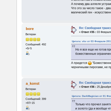
А почему два аллеля устраи
Что это за число такое - д
магический ген - искусстве
Re: Свободная транс
bore
«
Ответ #35 :
03 Февраля
Ветеран
Цитата: vkv от 03 Февраля 201
Сообщений: 492
+5/-5
Но я все еще не готов п
божественные ограничени
А придется
"Божественны
черничными пирогами, не пр
Re: Свободная транс
a_konst
«
Ответ #36 :
25 Декабря 
Ветеран
Цитата: DarkMagician от 01 Фе
Сообщений: 399
+97/-15
Только что прочел заня
и золото (да и вообще ч