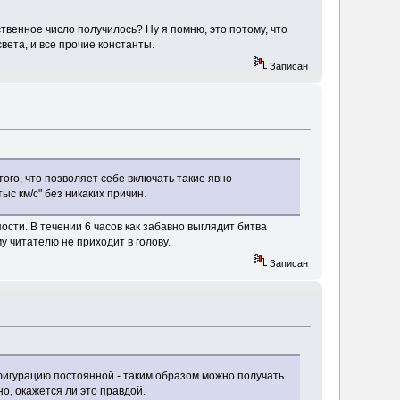
ственное число получилось? Ну я помню, это потому, что
вета, и все прочие константы.
Записан
того, что позволяет себе включать такие явно
ыс км/с" без никаких причин.
сти. В течении 6 часов как забавно выглядит битва
у читателю не приходит в голову.
Записан
фигурацию постоянной - таким образом можно получать
но, окажется ли это правдой.