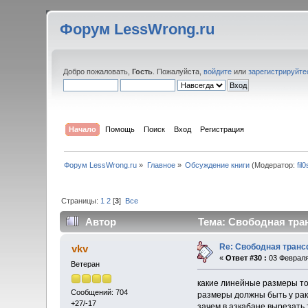
Форум LessWrong.ru
Добро пожаловать,
Гость
. Пожалуйста,
войдите
или
зарегистрируйте
Начало
Помощь
Поиск
Вход
Регистрация
Форум LessWrong.ru
»
Главное
»
Обсуждение книги
(Модератор:
fil
Страницы:
1
2
[
3
]
Все
Автор
Тема: Свободная тран
Re: Свободная транс
vkv
«
Ответ #30 :
03 Февраля
Ветеран
какие линейные размеры тог
Сообщений: 704
размеры должны быть у рак
+27/-17
зачем в азкабане вырезать 