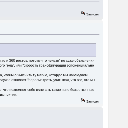
Записан
 или 360 ростов, потому что нельзя" не хуже объяснения
ого гена", или "скорость трансфигурации эспоненциально
ого, чтобы объяснить ту магию, которую мы наблюдаем,
лучае означает "пересмотреть, учитывая, что все, что мы
го, что позволяет себе включать такие явно божественные
ких причин.
Записан