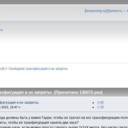
[
lesswrong.ru
] [
hpmor.ru —
сь
.
0sof
) »
Свободная трансфигуация и ее запреты
сфигуация и ее запреты (Прочитано 135072 раз)
фигуация и ее запреты
(+)0
(−)0
 2015, 18:47 »
да должны быть у камня Гарри, чтобы он тратил на его трансфигурацию полч
еты, чтобы ее транфигурация заняла два часа?
тонкую щель, если можно просто сделать дырку 2х2хХ метра, без риска сдела