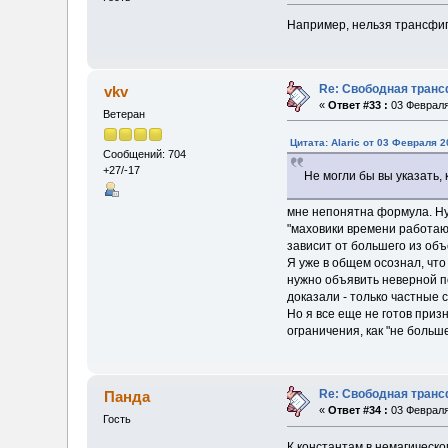
Например, нельзя трансфиг
Re: Свободная транс
vkv
«
Ответ #33 :
03 Февраля
Ветеран
Цитата: Alaric от 03 Февраля 2
Сообщений: 704
+27/-17
Не могли бы вы указать,
мне непонятна формула. Ну 
"маховики времени работают
зависит от большего из объ
Я уже в общем осознал, что
нужно объявить неверной по
доказали - только частные с
Но я все еще не готов приз
ограничения, как "не больше
Re: Свободная транс
Панда
«
Ответ #34 :
03 Февраля
Гость
К константам в немагическ