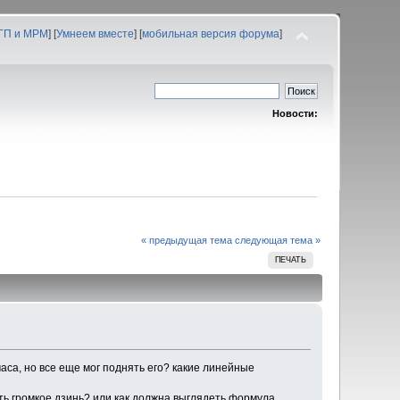
 ГП и МРМ
] [
Умнеем вместе
] [
мобильная версия форума
]
Новости:
« предыдущая тема
следующая тема »
ПЕЧАТЬ
аса, но все еще мог поднять его? какие линейные
ть громкое дзинь? или как должна выглядеть формула,