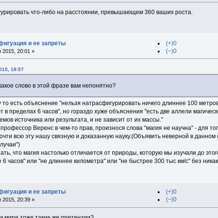
урировать что-либо на расстоянии, превышающем 360 ваших роста.
фигуация и ее запреты
(+)0
(−)0
 2015, 20:01 »
015, 18:57
 какое слово в этой фразе вам непонятно?
то есть объяснение "нельзя натрасфигурировать ничего длиннее 100 метров,
 в пределах 6 часов", но гораздо хуже объяснения "есть две аллели магическ
емов источника или результата, и не зависит от их массы."
 профессор Веренс в чем-то прав, произнося слова "магия не научна" - для т
чти всю эту нашу связную и доказанную науку.(Объявить неверной в данном с
лучаи")
нать, что магия настолько отличается от природы, которую мы изучали до это
 6 часов" или "не длиннее километра" или "не быстрее 300 тыс км/с" без ника
фигуация и ее запреты
(+)0
(−)0
 2015, 20:39 »
ом мире тоже такие же претензии?