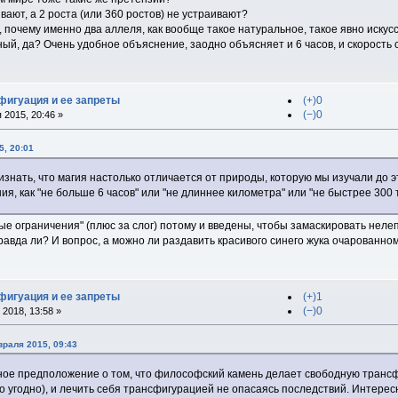
вают, а 2 роста (или 360 ростов) не устраивают?
ва, почему именно два аллеля, как вообще такое натуральное, такое явно искус
нный, да? Очень удобное объяснение, заодно объясняет и 6 часов, и скорость с
фигуация и ее запреты
(+)0
(−)0
 2015, 20:46 »
5, 20:01
ризнать, что магия настолько отличается от природы, которую мы изучали до э
я, как "не больше 6 часов" или "не длиннее километра" или "не быстрее 300 т
е ограничения" (плюс за слог) потому и введены, чтобы замаскировать нелепо
авда ли? И вопрос, а можно ли раздавить красивого синего жука очарованном
фигуация и ее запреты
(+)1
(−)0
2018, 13:58 »
враля 2015, 09:43
тное предположение о том, что философский камень делает свободную транс
то угодно), и лечить себя трансфигурацией не опасаясь последствий. Интерес