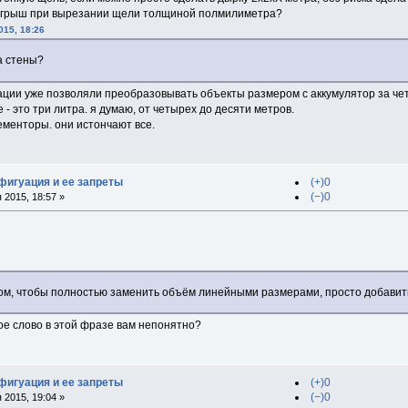
игрыш при вырезании щели толщиной полмилиметра?
015, 18:26
а стены?
ации уже позволяли преобразовывать объекты размером с аккумулятор за чет
 - это три литра. я думаю, от четырех до десяти метров.
дементоры. они истончают все.
фигуация и ее запреты
(+)0
(−)0
 2015, 18:57 »
 том, чтобы полностью заменить объём линейными размерами, просто добавит
кое слово в этой фразе вам непонятно?
фигуация и ее запреты
(+)0
(−)0
 2015, 19:04 »