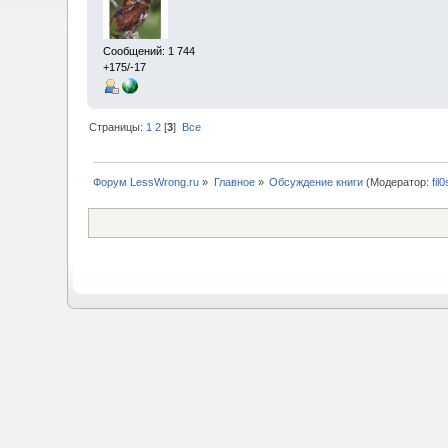
Сообщений: 1 744
+175/-17
Страницы:
1
2
[
3
]
Все
Форум LessWrong.ru
»
Главное
»
Обсуждение книги
(Модератор:
fil