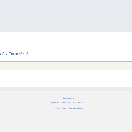
0sof
) »
Прыский чай
CC BY-SA 4.0
SMF 2.0.14
|
SMF © 2011
,
Simple Machines
XHTML
RSS
Мобильная версия