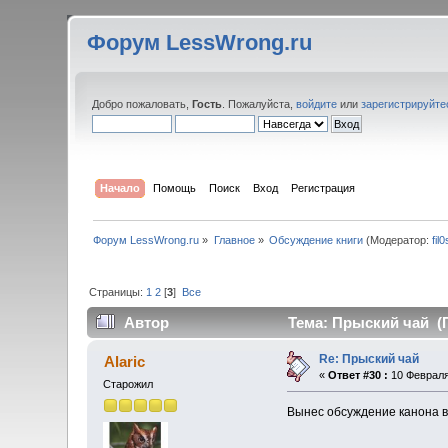
Форум LessWrong.ru
Добро пожаловать,
Гость
. Пожалуйста,
войдите
или
зарегистрируйте
Начало
Помощь
Поиск
Вход
Регистрация
Форум LessWrong.ru
»
Главное
»
Обсуждение книги
(Модератор:
fil
Страницы:
1
2
[
3
]
Все
Автор
Тема: Прыский чай (П
Re: Прыский чай
Alaric
«
Ответ #30 :
10 Февраля
Старожил
Вынес обсуждение канона 