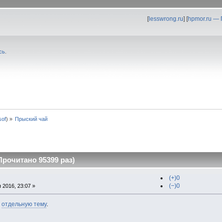
[
lesswrong.ru
] [
hpmor.ru —
сь
.
0sof
) »
Прыский чай
рочитано 95399 раз)
(+)0
(−)0
 2016, 23:07 »
в
отдельную тему
.