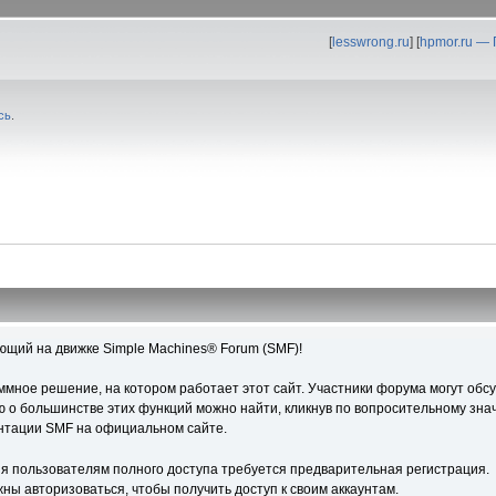
[
lesswrong.ru
] [
hpmor.ru —
сь
.
ющий на движке Simple Machines® Forum (SMF)!
ное решение, на котором работает этот сайт. Участники форума могут обс
о большинстве этих функций можно найти, кликнув по вопросительному знач
ентации SMF на официальном сайте.
я пользователям полного доступа требуется предварительная регистрация.
ны авторизоваться, чтобы получить доступ к своим аккаунтам.