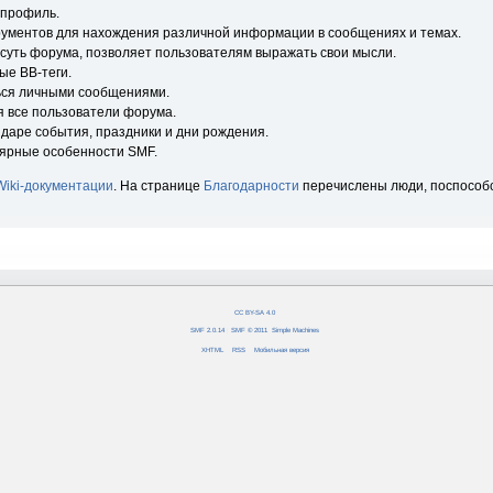
 профиль.
рументов для нахождения различной информации в сообщениях и темах.
 суть форума, позволяет пользователям выражать свои мысли.
ые BB-теги.
ься личными сообщениями.
я все пользователи форума.
ндаре события, праздники и дни рождения.
лярные особенности SMF.
Wiki-документации
. На странице
Благодарности
перечислены люди, поспособ
CC BY-SA 4.0
SMF 2.0.14
|
SMF © 2011
,
Simple Machines
XHTML
RSS
Мобильная версия