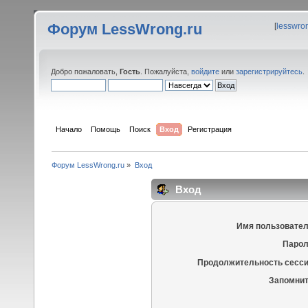
Форум LessWrong.ru
[
lesswro
Добро пожаловать,
Гость
. Пожалуйста,
войдите
или
зарегистрируйтесь
.
Начало
Помощь
Поиск
Вход
Регистрация
Форум LessWrong.ru
»
Вход
Вход
Имя пользовател
Парол
Продолжительность сесси
Запомнит