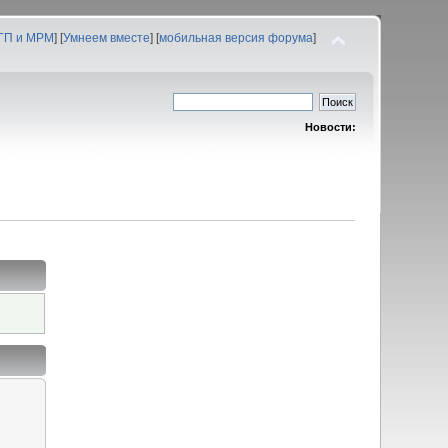
 ГП и МРМ
] [
Умнеем вместе
] [
мобильная версия форума
]
Новости: