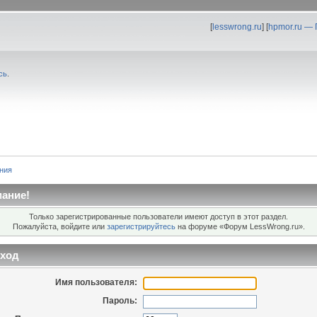
[
lesswrong.ru
] [
hpmor.ru —
сь
.
ния
ание!
Только зарегистрированные пользователи имеют доступ в этот раздел.
Пожалуйста, войдите или
зарегистрируйтесь
на форуме «Форум LessWrong.ru».
ход
Имя пользователя:
Пароль: