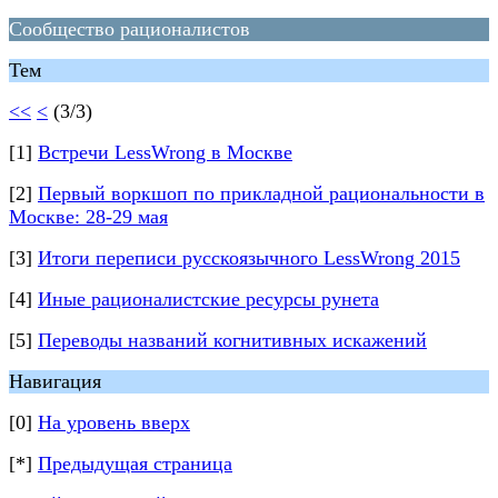
Сообщество рационалистов
Тем
<<
<
(3/3)
[1]
Встречи LessWrong в Москве
[2]
Первый воркшоп по прикладной рациональности в
Москве: 28-29 мая
[3]
Итоги переписи русскоязычного LessWrong 2015
[4]
Иные рационалистские ресурсы рунета
[5]
Переводы названий когнитивных искажений
Навигация
[0]
На уровень вверх
[*]
Предыдущая страница