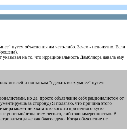
нее" путем объяснения им чего-либо. Зачем - непонятно. Если
брошена).
 указывал на то, что иррациональность Дамблдора давала ему
своих мыслей и попыткам "сделать всех умнее" путем
ионалистами, но да, просто объявление себя рационалистом от
ументируешь за сторону.) Я полагаю, что причина этого
е мира может не хватать какого-то критичного куска
о глупостью/незнанием чего-то, либо злонамеренностью. В
атриваться даже как благое дело. Когда объяснение не