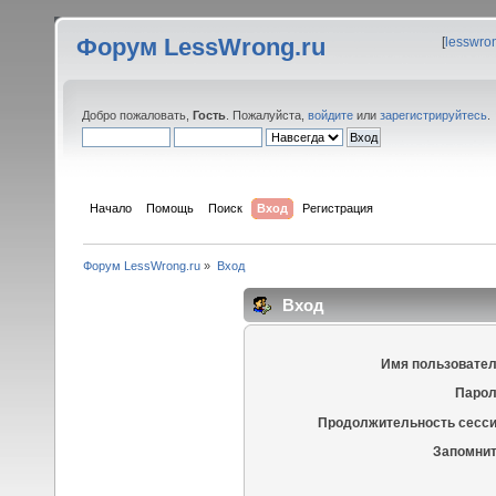
Форум LessWrong.ru
[
lesswro
Добро пожаловать,
Гость
. Пожалуйста,
войдите
или
зарегистрируйтесь
.
Начало
Помощь
Поиск
Вход
Регистрация
Форум LessWrong.ru
»
Вход
Вход
Имя пользовател
Парол
Продолжительность сесси
Запомнит