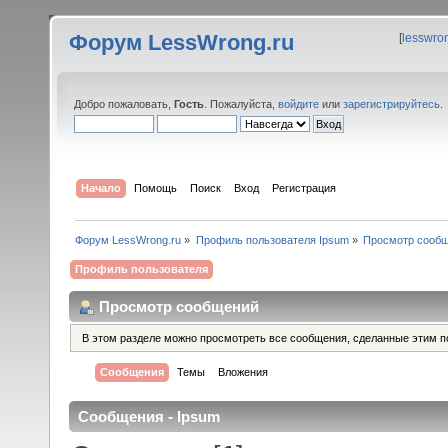
Форум LessWrong.ru
[
lesswro
Добро пожаловать,
Гость
. Пожалуйста,
войдите
или
зарегистрируйтесь
.
Начало
Помощь
Поиск
Вход
Регистрация
Форум LessWrong.ru
»
Профиль пользователя Ipsum
»
Просмотр сооб
Профиль пользователя
Просмотр сообщений
В этом разделе можно просмотреть все сообщения, сделанные этим п
Сообщения
Темы
Вложения
Сообщения - Ipsum