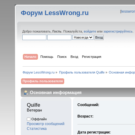
Форум LessWrong.ru
[
lesswro
Добро пожаловать,
Гость
. Пожалуйста,
войдите
или
зарегистрируйтесь
.
Начало
Помощь
Поиск
Вход
Регистрация
Форум LessWrong.ru
»
Профиль пользователя Quilfe
»
Основная инфо
Профиль пользователя
Основная информация
Quilfe 
Сообщений:
Ветеран
Возраст:
Оффлайн
Просмотр сообщений
Статистика
Дата регистрации: