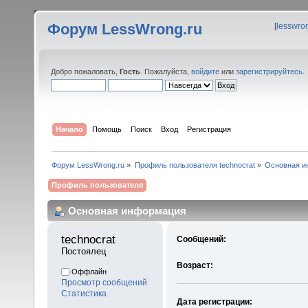
Форум LessWrong.ru
[
lesswro
Добро пожаловать,
Гость
. Пожалуйста,
войдите
или
зарегистрируйтесь
.
Начало
Помощь
Поиск
Вход
Регистрация
Форум LessWrong.ru
»
Профиль пользователя technocrat
»
Основная и
Профиль пользователя
Основная информация
technocrat 
Сообщений:
Постоялец
Возраст:
Оффлайн
Просмотр сообщений
Статистика
Дата регистрации: