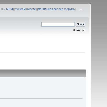
 ГП и МРМ
] [
Умнеем вместе
] [
мобильная версия форума
]
Новости: