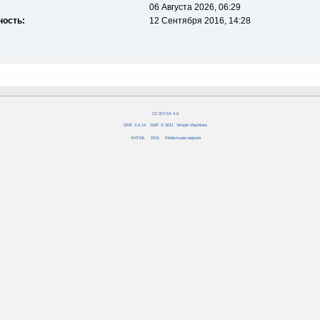
06 Августа 2026, 06:29
ность:
12 Сентября 2016, 14:28
CC BY-SA 4.0
SMF 2.0.14
|
SMF © 2011
,
Simple Machines
XHTML
RSS
Мобильная версия