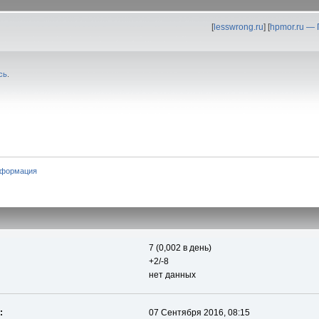
[
lesswrong.ru
] [
hpmor.ru —
сь
.
нформация
7 (0,002 в день)
+2/-8
нет данных
:
07 Сентября 2016, 08:15