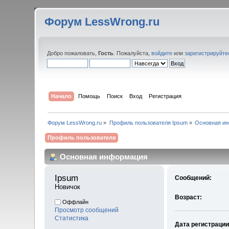
Форум LessWrong.ru
Добро пожаловать,
Гость
. Пожалуйста,
войдите
или
зарегистрируйте
Начало
Помощь
Поиск
Вход
Регистрация
Форум LessWrong.ru
»
Профиль пользователя Ipsum
»
Основная и
Профиль пользователя
Основная информация
Ipsum 
Сообщений:
Новичок
Возраст:
Оффлайн
Просмотр сообщений
Статистика
Дата регистрации