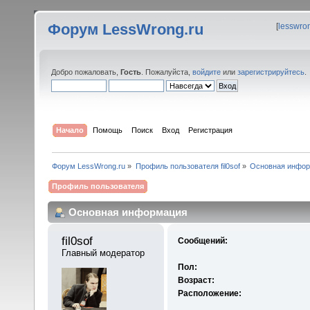
Форум LessWrong.ru
[
lesswro
Добро пожаловать,
Гость
. Пожалуйста,
войдите
или
зарегистрируйтесь
.
Начало
Помощь
Поиск
Вход
Регистрация
Форум LessWrong.ru
»
Профиль пользователя fil0sof
»
Основная инфо
Профиль пользователя
Основная информация
fil0sof 
Сообщений:
Главный модератор
Пол:
Возраст:
Расположение: