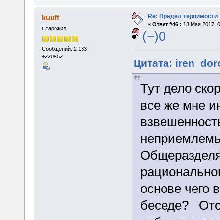
Re: Предел терпимости
kuuff
«
Ответ #46 :
13 Мая 2017, 0
Старожил
(−)0
Сообщений: 2 133
+220/-52
Цитата: iren_dor
Тут дело ско
все же мне и
взвешенност
неприемлемы
Общеразделя
рациональног
основе чего 
беседе? Отс