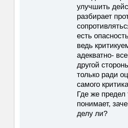
улучшить дейс
разбирает про
сопротивлятьс
есть опасность
ведь критикуе
адекватно- вс
другой сторон
только ради о
самого критика
Где же предел
понимает, заче
делу ли?