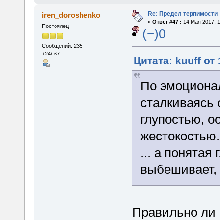
Re: Предел терпимости
iren_doroshenko
«
Ответ #47 :
14 Мая 2017, 1
Постоялец
(−)0
Сообщений: 235
+24/-67
Цитата: kuuff от
По эмоциона
сталкиваясь 
глупостью, о
жестокостью.
... а понятая
выбешивает, 
Правильно ли 