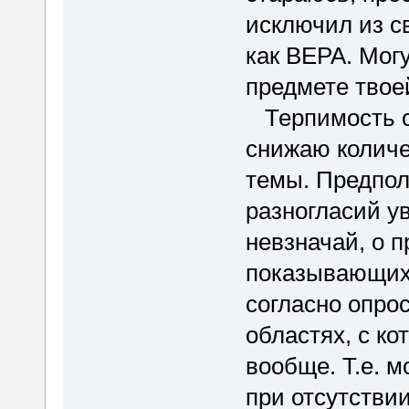
исключил из с
как ВЕРА. Могу
предмете твоей
Терпимость с
снижаю количе
темы. Предпол
разногласий у
невзначай, о 
показывающих,
согласно опро
областях, с к
вообще. Т.е. 
при отсутстви