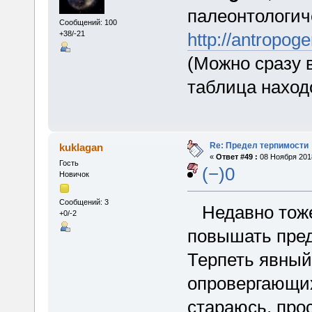
палеонтологиче
Сообщений: 100
http://antropoge
+38/-21
(Можно сразу в
таблица находо
Re: Предел терпимости
kuklagan
«
Ответ #49 :
08 Ноября 2018
Гость
(−)0
Новичок
Сообщений: 3
Недавно тоже
+0/-2
повышать пред
Терпеть явный
опровергающих
стараюсь, прос