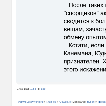
После таких 
"спорщиков" а
сводится к бо
вещам, зачаст
обмену опыто
Кстати, если н
Канемана, Юдко
признателен. 
этого искажен
Страницы:
1
2
3
[
4
]
Все
Форум LessWrong.ru
»
Главное
»
Общение
(Модератор:
fil0sof
) »
Преде