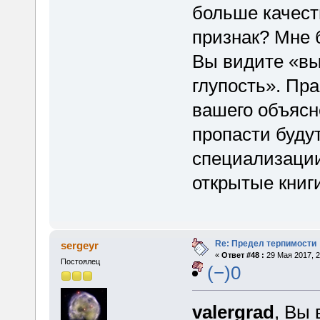
больше качест
признак? Мне 
Вы видите «в
глупость». Пра
вашего объясн
пропасти буду
специализации
открытые книги
Re: Предел терпимости
sergeyr
«
Ответ #48 :
29 Мая 2017, 2
Постоялец
(−)0
valergrad
, Вы