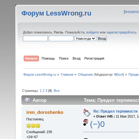
Форум LessWrong.ru
[
lesswro
Добро пожаловать,
Гость
. Пожалуйста,
войдите
или
зарегистрируйтесь
.
Начало
Помощь
Поиск
Вход
Регистрация
Форум LessWrong.ru
»
Главное
»
Общение
(Модератор:
fil0sof
) »
Преде
Страницы:
1
2
3
[
4
]
Все
Автор
Тема: Предел терпимост
Re: Предел терпимости
iren_doroshenko
«
Ответ #45 :
11 Мая 2017, 1
Постоялец
(−)0
Сообщений: 235
+24/-67