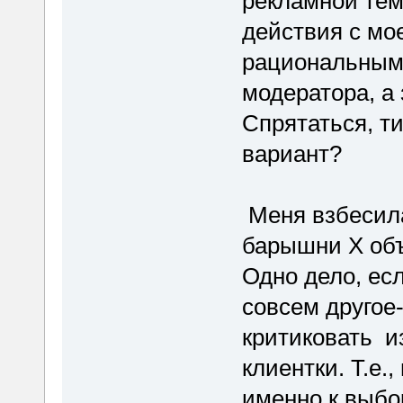
рекламной теме
действия с мо
рациональными
модератора, а 
Спрятаться, ти
вариант?
Меня взбесила
барышни Х объ
Одно дело, ес
совсем другое-
критиковать и
клиентки. Т.е.
именно к выбор