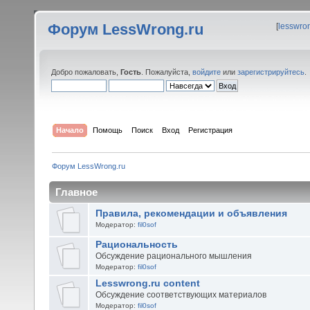
Форум LessWrong.ru
[
lesswro
Добро пожаловать,
Гость
. Пожалуйста,
войдите
или
зарегистрируйтесь
.
Начало
Помощь
Поиск
Вход
Регистрация
Форум LessWrong.ru
Главное
Правила, рекомендации и объявления
Модератор:
fil0sof
Рациональность
Обсуждение рационального мышления
Модератор:
fil0sof
Lesswrong.ru content
Обсуждение соответствующих материалов
Модератор:
fil0sof