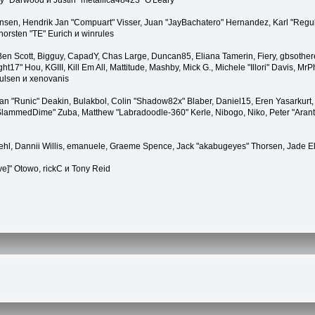
" Darwood и Justin "metallica48423" O'Leary
tiansen, Hendrik Jan "Compuart" Visser, Juan "JayBachatero" Hernandez, Karl "Regu
horsten "TE" Eurich и winrules
, Ben Scott, Bigguy, CapadY, Chas Large, Duncan85, Eliana Tamerin, Fiery, gbsother
17" Hou, KGIII, Kill Em All, Mattitude, Mashby, Mick G., Michele "Illori" Davis, MrPh
ulsen и xenovanis
 "Runic" Deakin, Bulakbol, Colin "Shadow82x" Blaber, Daniel15, Eren Yasarkurt,
 "SlammedDime" Zuba, Matthew "Labradoodle-360" Kerle, Nibogo, Niko, Peter "Arant
iehl, Dannii Willis, emanuele, Graeme Spence, Jack "akabugeyes" Thorsen, Jade E
ve]" Otowo, rickC и Tony Reid