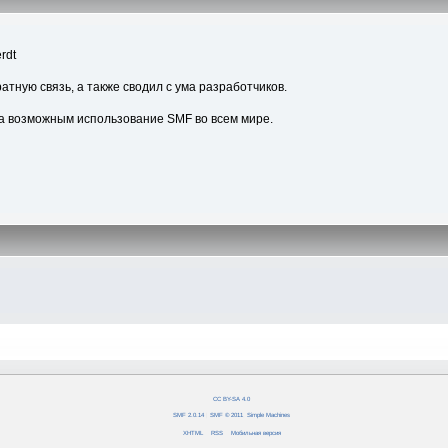
rdt
атную связь, а также сводил с ума разработчиков.
а возможным использование SMF во всем мире.
CC BY-SA 4.0
SMF 2.0.14
|
SMF © 2011
,
Simple Machines
XHTML
RSS
Мобильная версия