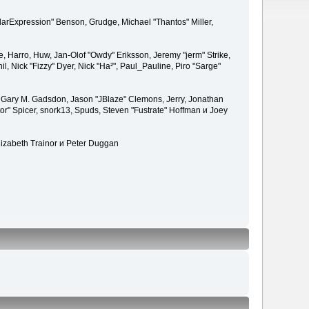
larExpression" Benson, Grudge, Michael "Thantos" Miller,
e, Harro, Huw, Jan-Olof "Owdy" Eriksson, Jeremy "jerm" Strike,
il, Nick "Fizzy" Dyer, Nick "Ha²", Paul_Pauline, Piro "Sarge"
 Gary M. Gadsdon, Jason "JBlaze" Clemons, Jerry, Jonathan
or" Spicer, snork13, Spuds, Steven "Fustrate" Hoffman и Joey
lizabeth Trainor и Peter Duggan