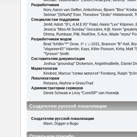
Michael "Oldiesmann" Eshom, Amacythe, Jeremy "SleePy
Разработчикам
Norv, Aaron van Geffen, Antechinus, Bjoern "Bloc" Kris
Selman "[SiNaN]" Eser, Theodore "Orstio" Hildebrandt, T
Специалистам поддержки
JimM, Adish "(F.L.A.M.E.R)" Patel, Aleksi "Lex" Kilpinen
Jessica "Miss All Sunday" Gonzales, K@, Kevin "greyknight
Dhima, Rumbaar, Pitti, RedOne, S-Ace, Wade "sησω" Po
Разработчикам модов
Brad "IchBin™" Grow, ディン1031, Brannon "B" Hall, Bryan
"vbgamer45" Valentin, Kays, Killer Possum, Kirby, Matt
"Tyrsson" Smith
Составителям документации
Joshua "groundup" Dickerson, AngellinaBelle, Daniel D
Маркетологам
Kindred, Marcus "cσσкιє мσηѕтєя" Forsberg, Ralph "[n3r
Локализаторам
Relyana, Akyhne и GravuTrad
Администраторам серверов
Derek Schwab и Liroy "CoreISP" van Hoewijk
Создателям русской локализации
Создателям русской локализации
Mavn, Digger и Bugo
Отдельное спасибо