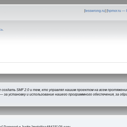
[
lesswrong.ru
] [
hpmor.ru —
сь
.
 создать SMF 2.0 и тем, кто управлял нашим проектом на всем протяжении
— за установку и использование нашего программного обеспечения, за обра