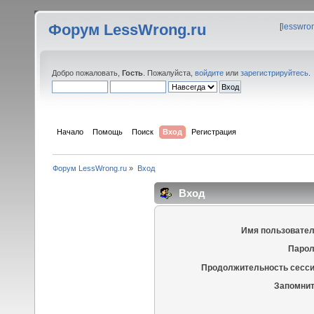
Форум LessWrong.ru
[
lesswro
Добро пожаловать,
Гость
. Пожалуйста,
войдите
или
зарегистрируйтесь
.
Начало
Помощь
Поиск
Вход
Регистрация
Форум LessWrong.ru
»
Вход
Вход
Имя пользовател
Парол
Продолжительность сесси
Запомнит