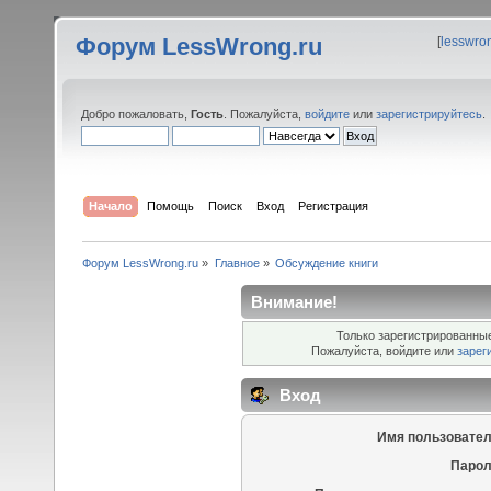
Форум LessWrong.ru
[
lesswro
Добро пожаловать,
Гость
. Пожалуйста,
войдите
или
зарегистрируйтесь
.
Начало
Помощь
Поиск
Вход
Регистрация
Форум LessWrong.ru
»
Главное
»
Обсуждение книги
Внимание!
Только зарегистрированные
Пожалуйста, войдите или
зарег
Вход
Имя пользовател
Парол