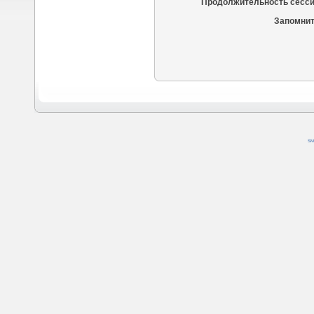
Продолжительность сесси
Запомнит
SM