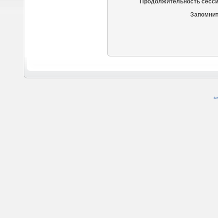
Продолжительность сесси
Запомнит
SM