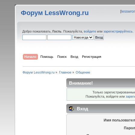
Форум LessWrong.ru
[
lesswro
Добро пожаловать,
Гость
. Пожалуйста,
войдите
или
зарегистрируйтесь
.
Начало
Помощь
Поиск
Вход
Регистрация
Форум LessWrong.ru
»
Главное
»
Общение
Внимание!
Только зарегистрированные
Пожалуйста, войдите или
зарег
Вход
Имя пользовател
Парол