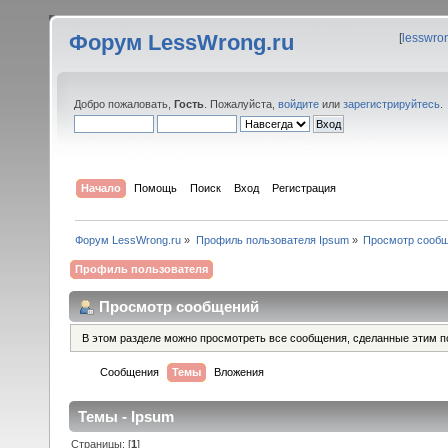
Форум LessWrong.ru
[
lesswro
Добро пожаловать,
Гость
. Пожалуйста,
войдите
или
зарегистрируйтесь
.
Начало
Помощь
Поиск
Вход
Регистрация
Форум LessWrong.ru
»
Профиль пользователя Ipsum
»
Просмотр сооб
Профиль пользователя
Просмотр сообщений
В этом разделе можно просмотреть все сообщения, сделанные этим п
Сообщения
Темы
Вложения
Темы - Ipsum
Страницы: [
1
]