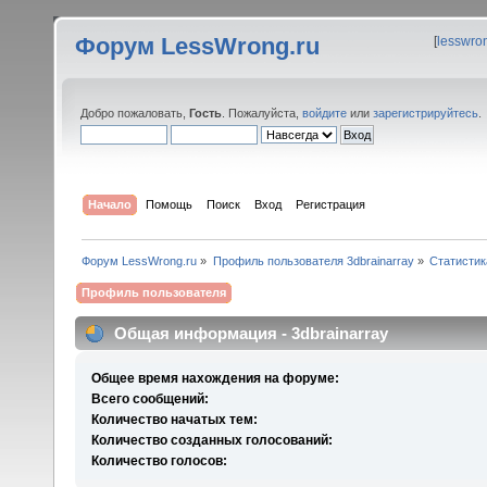
Форум LessWrong.ru
[
lesswro
Добро пожаловать,
Гость
. Пожалуйста,
войдите
или
зарегистрируйтесь
.
Начало
Помощь
Поиск
Вход
Регистрация
Форум LessWrong.ru
»
Профиль пользователя 3dbrainarray
»
Статистик
Профиль пользователя
Общая информация - 3dbrainarray
Общее время нахождения на форуме:
Всего сообщений:
Количество начатых тем:
Количество созданных голосований:
Количество голосов: