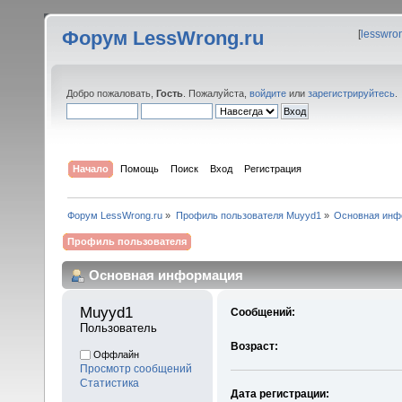
Форум LessWrong.ru
[
lesswro
Добро пожаловать,
Гость
. Пожалуйста,
войдите
или
зарегистрируйтесь
.
Начало
Помощь
Поиск
Вход
Регистрация
Форум LessWrong.ru
»
Профиль пользователя Muyyd1
»
Основная инф
Профиль пользователя
Основная информация
Muyyd1 
Сообщений:
Пользователь
Возраст:
Оффлайн
Просмотр сообщений
Статистика
Дата регистрации: