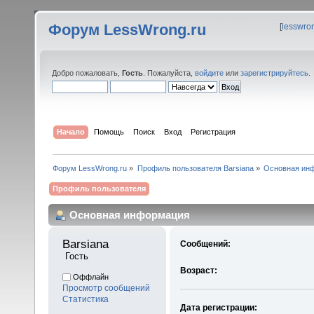
Форум LessWrong.ru
[
lesswro
Добро пожаловать,
Гость
. Пожалуйста,
войдите
или
зарегистрируйтесь
.
Начало
Помощь
Поиск
Вход
Регистрация
Форум LessWrong.ru
»
Профиль пользователя Barsiana
»
Основная ин
Профиль пользователя
Основная информация
Barsiana 
Сообщений:
 Гость
Возраст:
Оффлайн
Просмотр сообщений
Статистика
Дата регистрации: