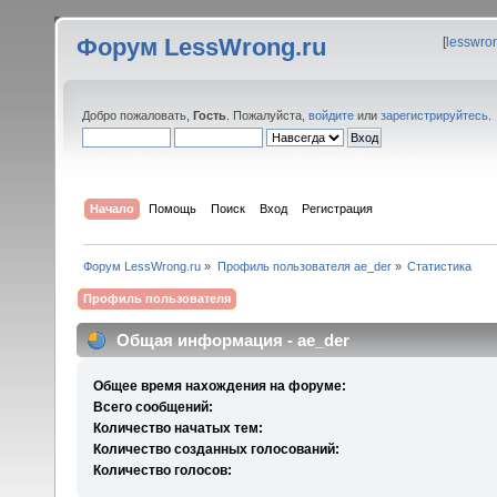
Форум LessWrong.ru
[
lesswro
Добро пожаловать,
Гость
. Пожалуйста,
войдите
или
зарегистрируйтесь
.
Начало
Помощь
Поиск
Вход
Регистрация
Форум LessWrong.ru
»
Профиль пользователя ae_der
»
Статистика
Профиль пользователя
Общая информация - ae_der
Общее время нахождения на форуме:
Всего сообщений:
Количество начатых тем:
Количество созданных голосований:
Количество голосов: