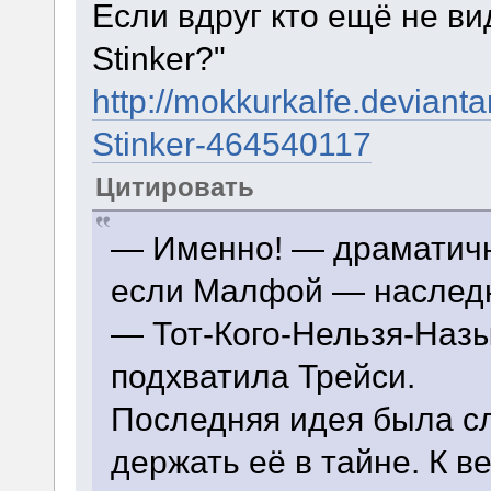
Если вдруг кто ещё не ви
Stinker?"
http://mokkurkalfe.deviant
Stinker-464540117
Цитировать
— Именно! — драматичн
если Малфой — наслед
— Тот-Кого-Нельзя-Назы
подхватила Трейси.
Последняя идея была с
держать её в тайне. К в