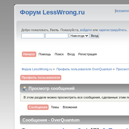
Форум LessWrong.ru
[
lesswro
Добро пожаловать,
Гость
. Пожалуйста,
войдите
или
зарегистрируйтесь
.
Начало
Помощь
Поиск
Вход
Регистрация
Форум LessWrong.ru
»
Профиль пользователя OverQuantum
»
Просмот
Профиль пользователя
Просмотр сообщений
В этом разделе можно просмотреть все сообщения, сделанные этим п
Сообщения
Темы
Вложения
Сообщения - OverQuantum