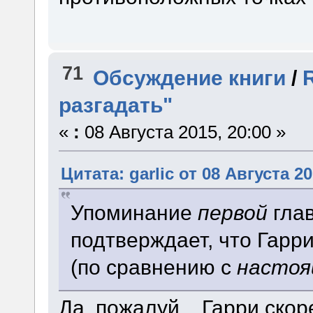
71
Обсуждение книги
/
разгадать"
«
:
08 Августа 2015, 20:00 »
Цитата: garlic от 08 Августа 20
Упоминание
первой
гла
подтверждает, что Гарр
(по сравнению с
насто
Да, пожалуй... Гарри ско