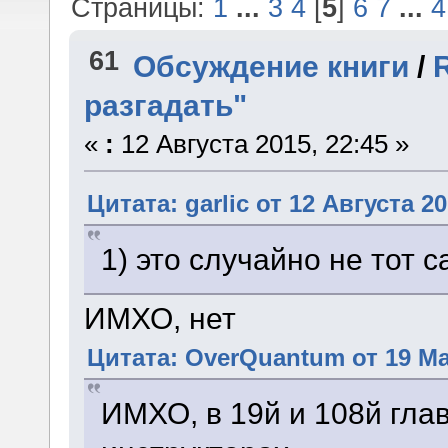
Страницы:
1
...
3
4
[
5
]
6
7
...
4
61
Обсуждение книги
/
разгадать"
«
:
12 Августа 2015, 22:45 »
Цитата: garlic от 12 Августа 20
1) это случайно не тот 
ИМХО, нет
Цитата: OverQuantum от 19 Ма
ИМХО, в 19й и 108й гла