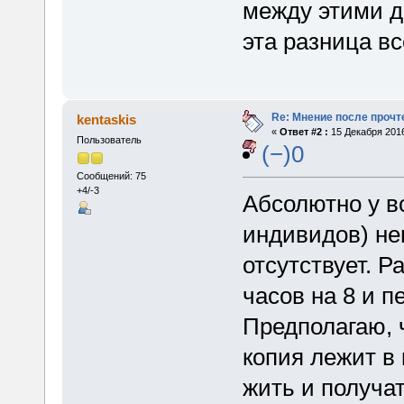
между этими д
эта разница вс
Re: Мнение после прочт
kentaskis
«
Ответ #2 :
15 Декабря 2016
Пользователь
(−)0
Сообщений: 75
+4/-3
Абсолютно у в
индивидов) не
отсутствует. Р
часов на 8 и п
Предполагаю, ч
копия лежит в
жить и получа