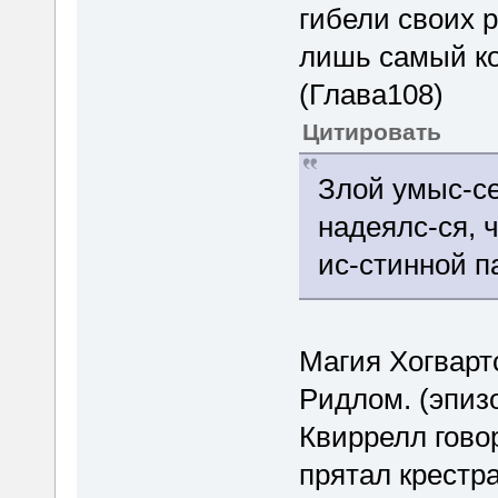
гибели своих 
лишь самый ко
(Глава108)
Цитировать
Злой умыс-се
надеялс-ся, 
ис-стинной п
Магия Хогварт
Ридлом. (эпизо
Квиррелл говор
прятал крестра