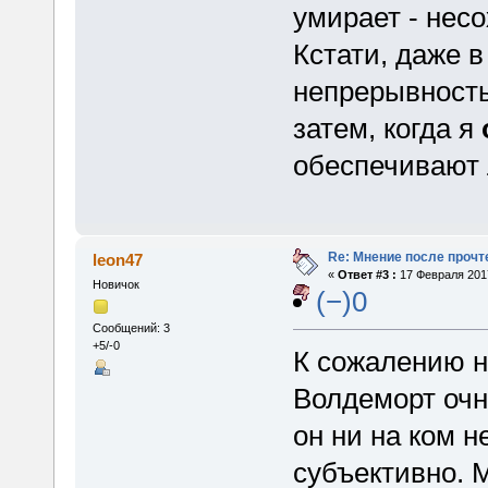
умирает - нес
Кстати, даже в
непрерывность
затем, когда я
обеспечивают 
Re: Мнение после прочт
leon47
«
Ответ #3 :
17 Февраля 2017
Новичок
(−)0
Сообщений: 3
+5/-0
К сожалению н
Волдеморт очн
он ни на ком 
субъективно. 