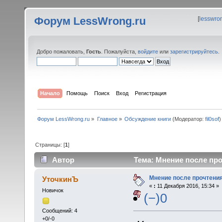
Форум LessWrong.ru
[
lesswro
Добро пожаловать,
Гость
. Пожалуйста,
войдите
или
зарегистрируйтесь
.
Начало
Помощь
Поиск
Вход
Регистрация
Форум LessWrong.ru
»
Главное
»
Обсуждение книги
(Модератор:
fil0sof
)
Страницы: [
1
]
Автор
Тема: Мнение после про
Мнение после прочтения
УточкинЪ
«
:
11 Декабря 2016, 15:34 »
Новичок
(−)0
Сообщений: 4
+0/-0