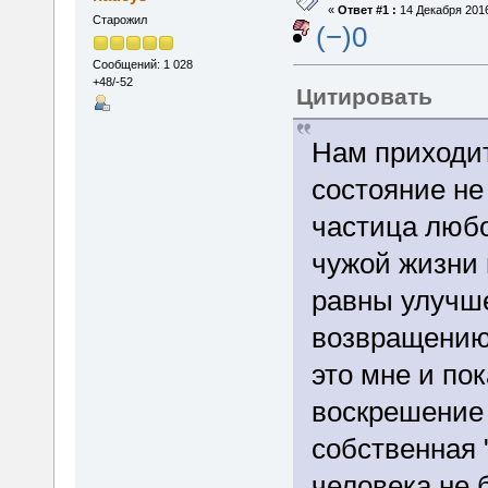
«
Ответ #1 :
14 Декабря 2016
Старожил
(−)0
Сообщений: 1 028
+48/-52
Цитировать
Нам приходит
состояние не
частица любо
чужой жизни 
равны улучш
возвращению
это мне и по
воскрешение 
собственная 
человека не 