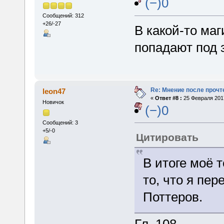
(−)0
Сообщений: 312
+26/-27
В какой-то ма
попадают под 
Re: Мнение после прочт
leon47
«
Ответ #8 :
25 Февраля 2017
Новичок
(−)0
Сообщений: 3
+5/-0
Цитировать
В итоге моё 
то, что я пе
Поттеров.
Гл. 108.