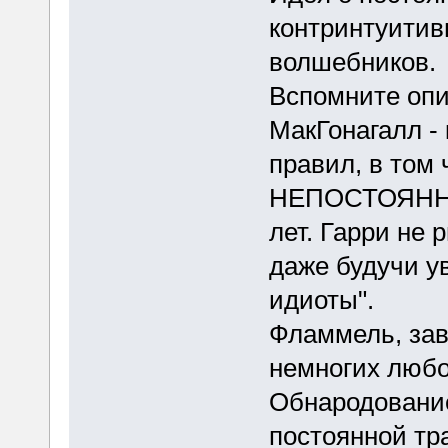
контринтуитив
волшебников.
Вспомните опи
МакГонагалл -
правил, в то
НЕПОСТОЯННА"
лет. Гарри не 
даже будучи у
идиоты".
Фламмель, зав
немногих люб
Обнародовани
постоянной тр