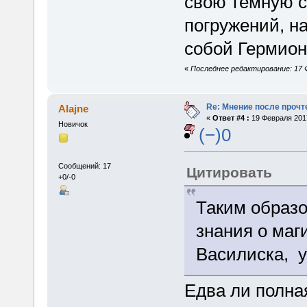
свою тёмную с
погружений, н
собой Гермион
«
Последнее редактирование: 17 Ф
Re: Мнение после прочт
Alajne
«
Ответ #4 :
19 Февраля 2017
Новичок
(−)0
Сообщений: 17
Цитировать
+0/-0
Таким образо
знания о маг
Василиска, у
Едва ли полная