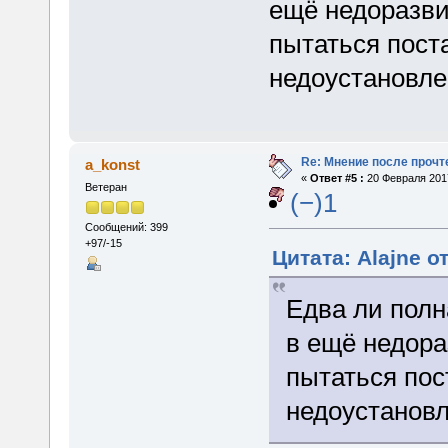
ещё недоразви
пытаться пост
недоустановле
Re: Мнение после прочт
a_konst
«
Ответ #5 :
20 Февраля 2017
Ветеран
(−)1
Сообщений: 399
+97/-15
Цитата: Alajne о
Едва ли полн
в ещё недора
пытаться пос
недоустанов