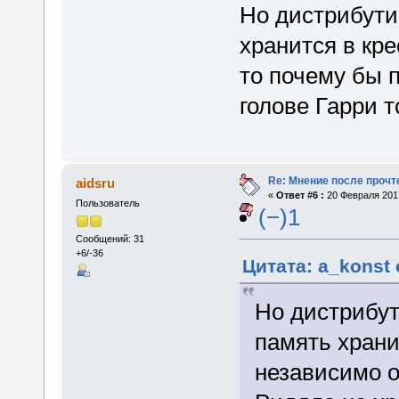
Но дистрибути
хранится в кре
то почему бы 
голове Гарри т
Re: Мнение после прочт
aidsru
«
Ответ #6 :
20 Февраля 2017
Пользователь
(−)1
Сообщений: 31
+6/-36
Цитата: a_konst 
Но дистрибут
память храни
независимо о