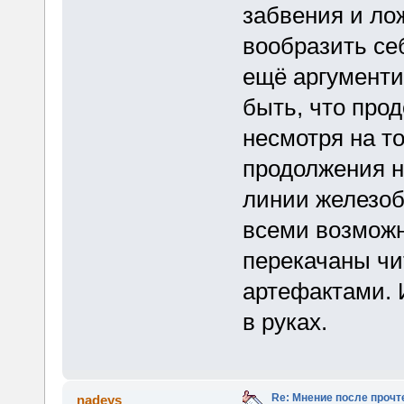
забвения и ло
вообразить се
ещё аргументи
быть, что про
несмотря на то
продолжения н
линии железоб
всеми возможн
перекачаны чи
артефактами. И
в руках.
Re: Мнение после прочт
nadeys