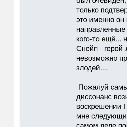
был очевиден
только подтвер
это именно он 
направленные 
кого-то ещё... 
Снейп - герой-
невозможно пр
злодей....
Пожалуй самы
диссонанс воз
воскрешении Г
мне следующим
самом деле пог