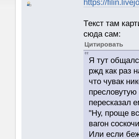
https://filin.li
Текст там карт
сюда сам:
Цитировать
Я тут общалс
ржд как раз 
что чувак ни
пресловутую 
пересказал е
"Ну, проще вс
вагон соскоч
Или если беж