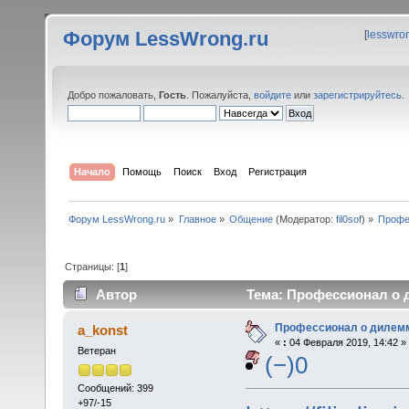
Форум LessWrong.ru
[
lesswro
Добро пожаловать,
Гость
. Пожалуйста,
войдите
или
зарегистрируйтесь
.
Начало
Помощь
Поиск
Вход
Регистрация
Форум LessWrong.ru
»
Главное
»
Общение
(Модератор:
fil0sof
) »
Профе
Страницы: [
1
]
Автор
Тема: Профессионал о д
Профессионал о дилемм
a_konst
«
:
04 Февраля 2019, 14:42 »
Ветеран
(−)0
Сообщений: 399
+97/-15