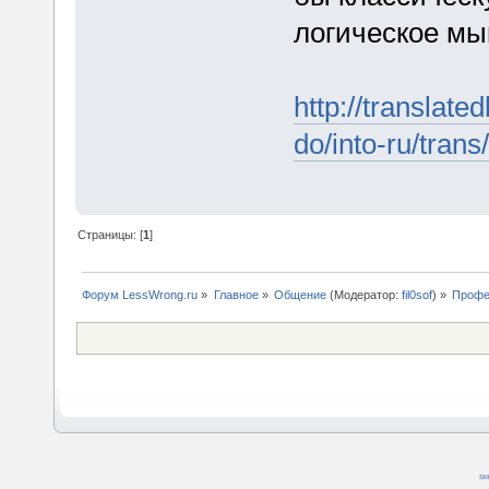
логическое м
http://translat
do/into-ru/trans/
Страницы: [
1
]
Форум LessWrong.ru
»
Главное
»
Общение
(Модератор:
fil0sof
) »
Профе
SM