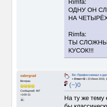
Rimfa:
ОДНУ ОН С
НА ЧЕТЫРЁХ
Rimfa:
ТЫ СЛОЖНЫЙ
КУСОК!!!
Re: Профессионал о ди
valergrad
«
Ответ #2 :
23 Июня 2019, 1
Ветеран
(−)0
Сообщений: 487
+143/-21
На ту же тему
бы классическ