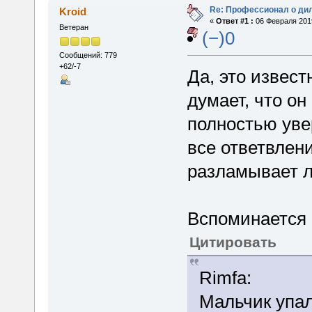
Re: Профессионал о ди
Kroid
«
Ответ #1 :
06 Февраля 2019
Ветеран
(−)0
Сообщений: 779
+62/-7
Да, это извес
думает, что он
полностью уве
все ответвлени
разламывает л
Вспоминается 
Цитировать
Rimfa:
Мальчик упал