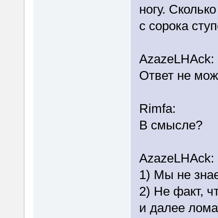
ногу. Скольк
с сорока сту
AzazeLHAck:
Ответ не мо
Rimfa:
В смысле?
AzazeLHAck:
1) Мы не знае
2) Не факт, ч
и далее ломат