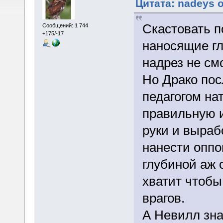
Цитата: nadeys о
Скастовать 
Сообщений: 1 744
+175/-17
наносящие г
надрез не см
Но Драко пос
педагогом на
правильную 
руки и выраб
нанести оппо
глубиной аж 
хватит чтобы
врагов.
А Невилл зна