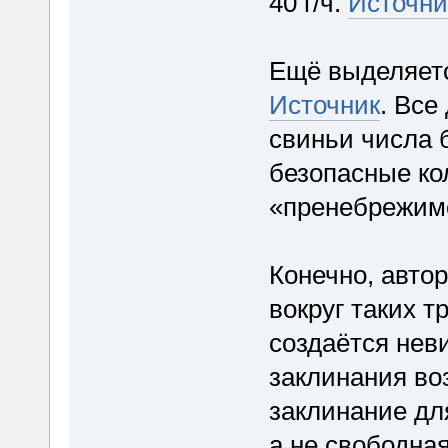
40 г/ч.
Источни
Ещё выделяется
Источник
. Все
свиньи числа б
безопасные кол
«пренебрежим
Конечно, автор
вокруг таких 
создаётся нев
заклинания воз
заклинание дл
а не свободна