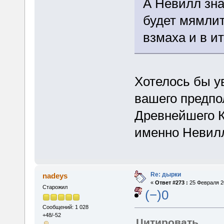
А Невилл зна
будет мямлит
взмаха и в и
Хотелось бы у
вашего предпо
Древнейшего К
именно Невилл
Re: дырки
nadeys
«
Ответ #273 :
25 Февраля 20
Старожил
(−)0
Сообщений: 1 028
+48/-52
Цитировать