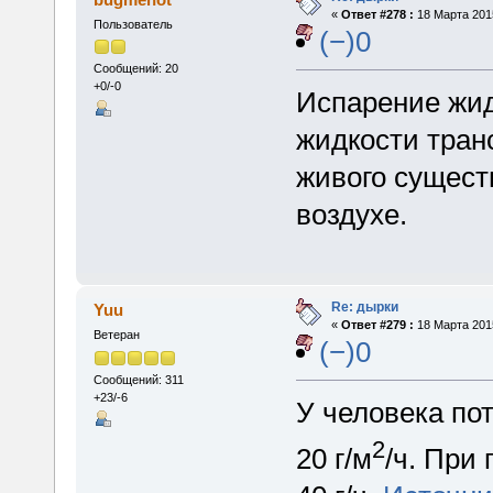
«
Ответ #278 :
18 Марта 2015
Пользователь
(−)0
Сообщений: 20
+0/-0
Испарение жид
жидкости тран
живого существ
воздухе.
Re: дырки
Yuu
«
Ответ #279 :
18 Марта 2015
Ветеран
(−)0
Сообщений: 311
+23/-6
У человека пот
2
20 г/м
/ч. При