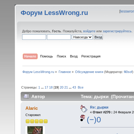
Форум LessWrong.ru
[
lesswro
Добро пожаловать,
Гость
. Пожалуйста,
войдите
или
зарегистрируйтесь
.
Начало
Помощь
Поиск
Вход
Регистрация
Форум LessWrong.ru
»
Главное
»
Обсуждение книги
(Модератор:
fil0sof
)
Страницы:
1
...
17
18
[
19
]
20
21
...
43
Все
Автор
Тема: дырки (Прочитано
Re: дырки
Alaric
«
Ответ #270 :
24 Февраля 20
Старожил
(−)0