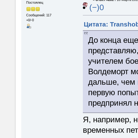
Постоялец
(−)0
Сообщений: 117
+0/-0
Цитата: Transhob
До конца еще
представляю,
учителем бое
Волдеморт мо
дальше, чем 
первую попыт
предпринял 
Я, например, 
временных пет