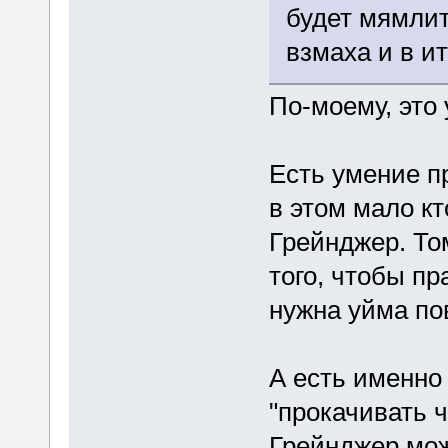
будет мямлит
взмаха и в и
По-моему, это 
Есть умение п
в этом мало к
Грейнджер. То
того, чтобы пр
нужна уйма по
А есть именно
"прокачивать 
Грейнджер мож