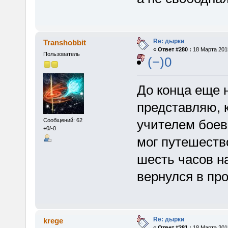
Re: дырки
Transhobbit
«
Ответ #280 :
18 Марта 2015
Пользователь
(−)0
До конца еще н
представляю, 
Сообщений: 62
учителем боев
+0/-0
мог путешеств
шесть часов н
вернулся в пр
Re: дырки
krege
«
Ответ #281 :
18 Марта 2015