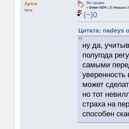
Re: дырки
Артси
«
Ответ #274 :
25 Февраля 20
Гость
(−)0
Цитата: nadeys о
ну да, учиты
полугода рег
самыми пере
уверенность 
может сделат
но тот невил
страха на пе
способен ск