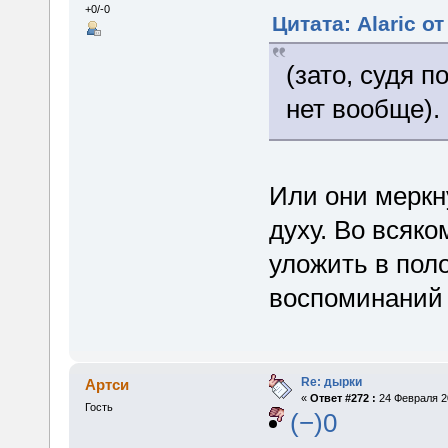
+0/-0
Цитата: Alaric о
(зато, судя 
нет вообще).
Или они меркн
духу. Во всяк
уложить в пол
воспоминаний
Re: дырки
Артси
«
Ответ #272 :
24 Февраля 20
Гость
(−)0