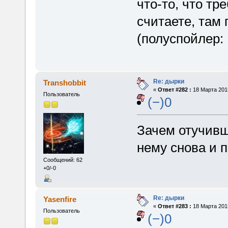
что-то, что тр
считаете, там
(полуспойлер:
Re: дырки
Transhobbit
«
Ответ #282 :
18 Марта 2015
Пользователь
(−)0
Зачем отучивш
нему снова и 
Сообщений: 62
+0/-0
Re: дырки
Yasenfire
«
Ответ #283 :
18 Марта 2015
Пользователь
(−)0