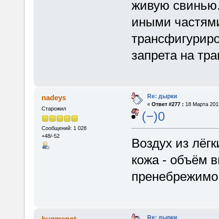
живую свинью.
иными частями
трансфигуриро
запрета на тр
Re: дырки
nadeys
«
Ответ #277 :
18 Марта 2015
Старожил
(−)0
Сообщений: 1 028
+48/-52
Воздух из лёг
кожа - объём 
пренебрежимо
Re: дырки
bugmenot