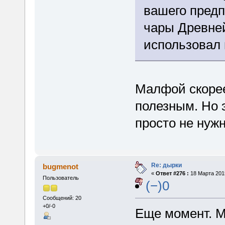
вашего предп
чары Древней
использовал 
Малфой скорее
полезным. Но э
просто не нужн
Re: дырки
bugmenot
«
Ответ #276 :
18 Марта 2015
Пользователь
(−)0
Сообщений: 20
+0/-0
Еще момент. М