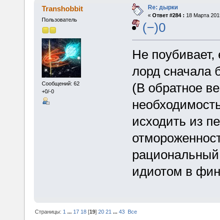
Re: дырки
Transhobbit
«
Ответ #284 :
18 Марта 2015
Пользователь
(−)0
Не поубивает, 
лорд сначала 
Сообщений: 62
(В обратное ве
+0/-0
необходимость
исходить из пе
отмороженност
рациональный 
идиотом в фи
Страницы:
1
...
17
18
[
19
]
20
21
...
43
Все