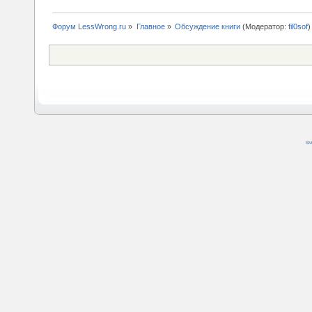
Форум LessWrong.ru
»
Главное
»
Обсуждение книги
(Модератор:
fil0sof
)
SM