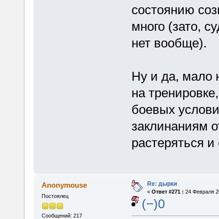
состоянию соз
много (зато, с
нет вообще).
Ну и да, мало
на тренировке,
боевых условия
заклинаниям о
растеряться и 
Re: дырки
Anonymouse
«
Ответ #271 :
24 Февраля 20
Постоялец
(−)0
Сообщений: 217