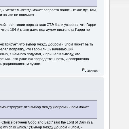
и читатель всегда может запросто понять, какое где. Там,
и на что не повлияет.
елей при чтении первых глав СТЭ были уверены, что Гарри
 что в 104-й главе даже под дулом пистолета Гарри не
емонстрирует, что выбор между Добром и Злом может быть
сделал поправку, что Гарри лишь начинающий
чно, я немного подумал, и пришёл к выводу, что
зрения - это ужасная посредственность, и совершенно
ыть рационалистом лучше.
Записан
 демонстрирует, что выбор между Добром и Злом может
hoice between Good and Bad," said the Lord of Dark in a
ciding which is which." ("Выбор между Добром и Злом, -