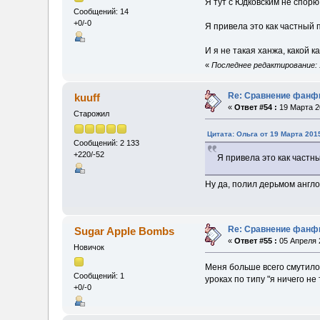
Я тут с Юдковским не спорю
Сообщений: 14
+0/-0
Я привела это как частный 
И я не такая ханжа, какой к
«
Последнее редактирование: 
Re: Сравнение фанфи
kuuff
«
Ответ #54 :
19 Марта 20
Старожил
Цитата: Ольга от 19 Марта 2015
Сообщений: 2 133
+220/-52
Я привела это как частн
Ну да, полил дерьмом англ
Re: Сравнение фанфи
Sugar Apple Bombs
«
Ответ #55 :
05 Апреля 2
Новичок
Меня больше всего смутило 
Сообщений: 1
уроках по типу "я ничего не
+0/-0