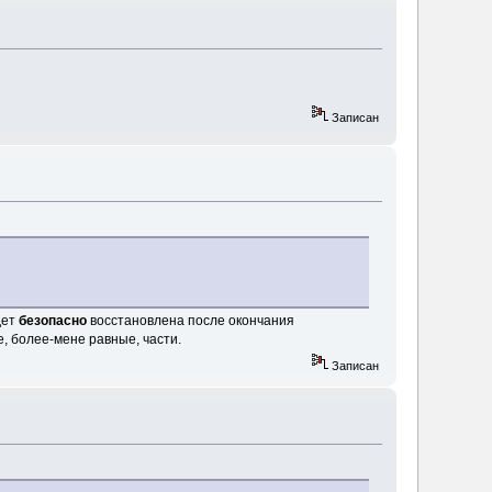
Записан
дет
безопасно
восстановлена после окончания
е, более-мене равные, части.
Записан