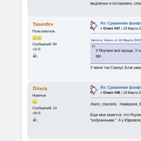
медленно и осторожно, словн
Re: Сравнение фанфи
Yasenfire
«
Ответ #47 :
19 Марта 20
Пользователь
Цитата: Alaric от 18 Марта 2015
Сообщений: 94
+1/-0
У Роулинг всё проще. У 
где.
У меня так Сириус Блэк уме
Re: Сравнение фанфи
Ольга
«
Ответ #48 :
19 Марта 20
Новичок
Alaric, спасибо. Наверное, В
Сообщений: 14
+0/-0
Еще мне кажется, что Роули
"избранными ". А у Юдковск