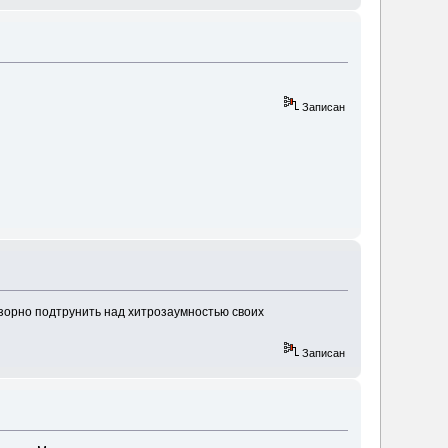
Записан
азорно подтрунить над хитрозаумностью своих
Записан