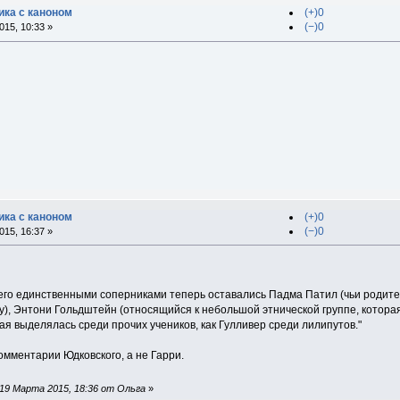
ка с каноном
(+)0
(−)0
15, 10:33 »
ка с каноном
(+)0
(−)0
15, 16:37 »
 его единственными соперниками теперь оставались Падма Патил (чьи родит
у), Энтони Гольдштейн (относящийся к небольшой этнической группе, котора
я выделялась среди прочих учеников, как Гулливер среди лилипутов."
комментарии Юдковского, а не Гарри.
19 Марта 2015, 18:36 от Ольга
»