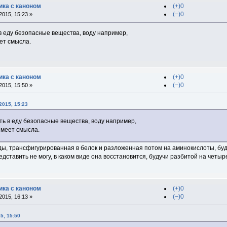
ка с каноном
(+)0
(−)0
015, 15:23 »
 еду безопасные вещества, воду например,
еет смысла.
ка с каноном
(+)0
(−)0
015, 15:50 »
2015, 15:23
ь в еду безопасные вещества, воду например,
 имеет смысла.
оды, трансфигурированная в белок и разложенная потом на аминокислоты, бу
дставить не могу, в каком виде она восстановится, будучи разбитой на четыр
ка с каноном
(+)0
(−)0
015, 16:13 »
5, 15:50