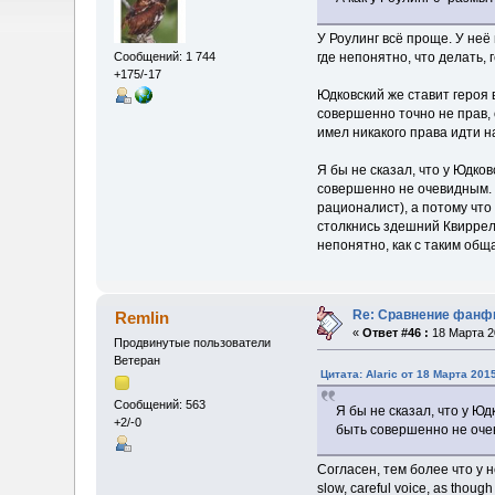
У Роулинг всё проще. У неё
где непонятно, что делать, 
Сообщений: 1 744
+175/-17
Юдковский же ставит героя 
совершенно точно не прав, 
имел никакого права идти 
Я бы не сказал, что у Юдко
совершенно не очевидным. И
рационалист), а потому что
столкнись здешний Квиррелл
непонятно, как с таким об
Re: Сравнение фанфи
Remlin
«
Ответ #46 :
18 Марта 20
Продвинутые пользователи
Ветеран
Цитата: Alaric от 18 Марта 2015
Сообщений: 563
Я бы не сказал, что у Ю
+2/-0
быть совершенно не оче
Согласен, тем более что у н
slow, careful voice, as though