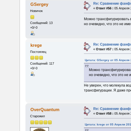
Re: Сравнение фанфи
GSergey
«
Ответ #56 :
05 Апреля 2
Новичок
Можно трансфигурировать в
Сообщений: 13
но очевидно, что это не им
+0/-0
Re: Сравнение фанфи
krege
«
Ответ #57 :
05 Апреля 2
Постоялец
Цитата: GSergey от 05 Апреля 
Сообщений: 117
+0/-0
Можно трансфигурироват
но очевидно, что это не
Не уверен, что молекула в
трансфигурации. Я даже пре
Re: Сравнение фанфи
OverQuantum
«
Ответ #58 :
05 Апреля 2
Старожил
Цитата: krege от 05 Апреля 201