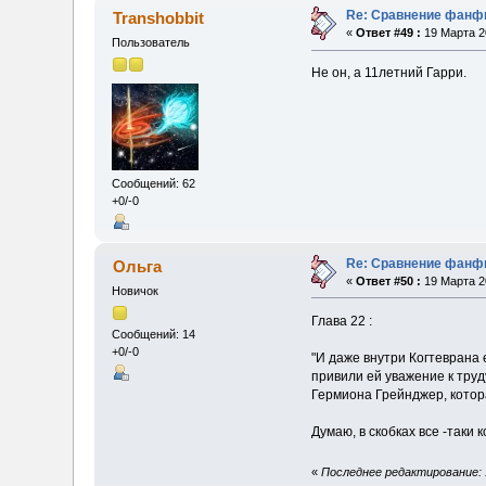
Re: Сравнение фанфи
Transhobbit
«
Ответ #49 :
19 Марта 20
Пользователь
Не он, а 11летний Гарри.
Сообщений: 62
+0/-0
Re: Сравнение фанфи
Ольга
«
Ответ #50 :
19 Марта 20
Новичок
Глава 22 :
Сообщений: 14
+0/-0
"И даже внутри Когтеврана
привили ей уважение к труд
Гермиона Грейнджер, котора
Думаю, в скобках все -таки 
«
Последнее редактирование: 