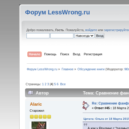
Форум LessWrong.ru
Добро пожаловать,
Гость
. Пожалуйста,
войдите
или
зарегистрируйте
Начало
Помощь
Поиск
Вход
Регистрация
Форум LessWrong.ru
»
Главное
»
Обсуждение книги
(Модератор:
fil
Страницы:
1
2
3
[
4
]
5
6
Все
Автор
Тема: Сравнение фанф
Re: Сравнение фанфи
Alaric
«
Ответ #45 :
18 Марта 20
Старожил
Цитата: Ольга от 18 Марта 2015
А как у Роулинг с "разм