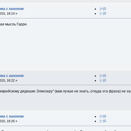
ка с каноном
(+)0
(−)0
15, 18:14 »
мая мысль Гарри.
ка с каноном
(+)0
(−)0
15, 18:22 »
еврейскому дядюшке Элиезеру" (вам лучше не знать, откуда эта фраза) не з
ка с каноном
(+)0
(−)0
15, 18:26 »