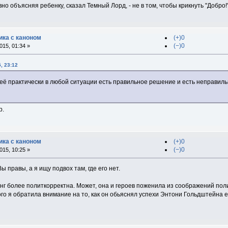
о объясняя ребенку, сказал Темный Лорд, - не в том, чтобы крикнуть "Добро!". 
ка с каноном
(+)0
(−)0
15, 01:34 »
, 23:12
неё практически в любой ситуации есть правильное решение и есть неправильн
р.
ка с каноном
(+)0
(−)0
15, 10:25 »
ы правы, а я ищу подвох там, где его нет.
нг более политкорректна. Может, она и героев поженила из соображений пол
ого я обратила внимание на то, как он обьяснял успехи Энтони Гольдштейна 