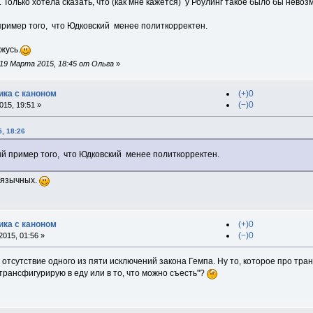
. Только хотела сказать, что (как мне кажется) у Роулинг такое было бы нево
пример того, что Юдковский менее политкорректен.
ажусь.
19 Марта 2015, 18:45 от Ольга
»
ка с каноном
(+)0
(−)0
15, 19:51 »
, 18:26
ый пример того, что Юдковский менее политкорректен.
оязычных.
ка с каноном
(+)0
(−)0
015, 01:56 »
отсутствие одного из пяти исключений закона Гемпа. Ну то, которое про тран
 трансфигурирую в еду или в то, что можно съесть"?