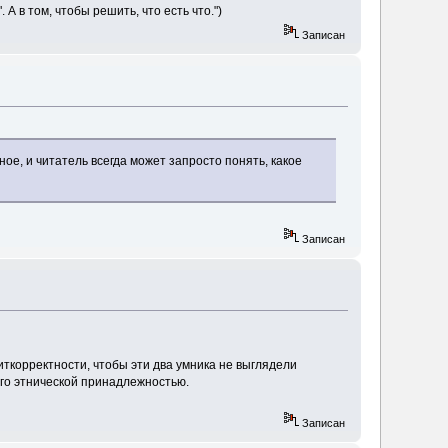
А в том, чтобы решить, что есть что.")
Записан
ое, и читатель всегда может запросто понять, какое
Записан
иткорректности, чтобы эти два умника не выглядели
его этнической принадлежностью.
Записан