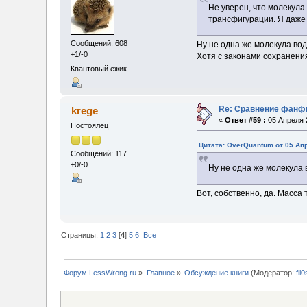
Не уверен, что молекул
трансфигурации. Я даже 
Сообщений: 608
Ну не одна же молекула вод
+1/-0
Хотя с законами сохранен
Квантовый ёжик
Re: Сравнение фанфи
krege
«
Ответ #59 :
05 Апреля 2
Постоялец
Цитата: OverQuantum от 05 Апр
Сообщений: 117
+0/-0
Ну не одна же молекула 
Вот, собственно, да. Масса т
Страницы:
1
2
3
[
4
]
5
6
Все
Форум LessWrong.ru
»
Главное
»
Обсуждение книги
(Модератор:
fil