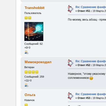
Re: Сравнение фанфи
Transhobbit
«
Ответ #51 :
19 Марта 20
Пользователь
По-моему, весь абзац - пря
Сообщений: 62
+0/-0
Re: Сравнение фанфи
Мимокрокодил
«
Ответ #52 :
19 Марта 20
Ветеран
Наверное, "этому ужасному 
Сообщений: 259
соплеменников
+11/-0
Re: Сравнение фанфи
Ольга
«
Ответ #53 :
19 Марта 20
Новичок