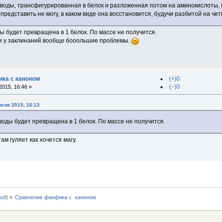
а воды, трансфигурированная в белок и разложенная потом на аминокислоты,
представить не могу, в каком виде она восстановится, будучи разбитой на че
ы будет превращена в 1 белок. По массе не получится.
ия у заклинаний вообще бооольшие проблемы.
ка с каноном
(+)0
(−)0
015, 16:46 »
еля 2015, 16:13
воды будет превращена в 1 белок. По массе не получится.
ам гуляет как хочется магу.
0sof
) »
Сравнение фанфика с  каноном