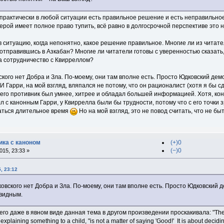
 практически в любой ситуации есть правильное решение и есть неправильное, 
герой имеет полное право тупить, всё равно в долгосрочной перспективе это н
в ситуацию, когда непонятно, какое решение правильное. Многие ли из читат
отправившись в Азкабан? Многие ли читатели готовы с уверенностью сказать,
на сотрудничество с Квирреллом?
вского нет Добра и Зла. По-моему, они там вполне есть. Просто Юдковский д
 Гарри, на мой взгляд, вляпался не потому, что он рационалист (хотя я бы 
 его противник был умнее, хитрее и обладал большей информацией. Хотя, коне
 с канонным Гарри, у Квиррелла были бы трудности, потому что с его точки 
щаться длительное время
Но на мой взгляд, это не повод считать, что не б
ка с каноном
(+)0
(−)0
15, 23:33 »
, 23:12
дковского нет Добра и Зла. По-моему, они там вполне есть. Просто Юдковский
видным.
его даже в явном виде данная тема в другом произведении проскакивала: "The C
 explaining something to a child, "is not a matter of saying 'Good!' It is about de