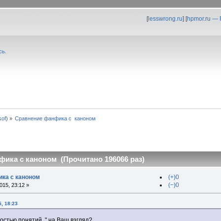
[
lesswrong.ru
] [
hpmor.ru —
сь
.
0sof
) »
Сравнение фанфика с  каноном
ика с каноном (Прочитано 196066 раз)
ка с каноном
(+)0
(−)0
15, 23:12 »
, 18:23
ытостью понятий " на Ваш взгляд?