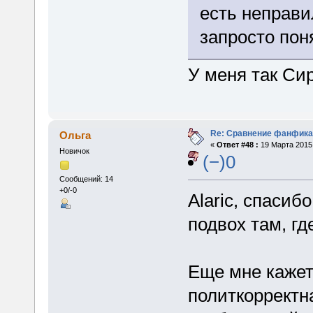
есть неправи
запросто поня
У меня так Си
Re: Сравнение фанфика
Ольга
«
Ответ #48 :
19 Марта 2015,
Новичок
(−)0
Сообщений: 14
+0/-0
Alaric, спасиб
подвох там, где
Еще мне кажет
политкорректна