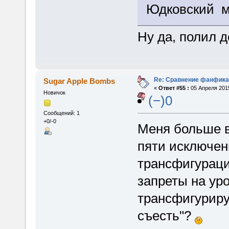
Юдковский м
Ну да, полил 
Re: Сравнение фанфика
Sugar Apple Bombs
«
Ответ #55 :
05 Апреля 2015
Новичок
(−)0
Сообщений: 1
+0/-0
Меня больше в
пяти исключени
трансфигурацию
запреты на уро
трансфигуриру
съесть"?