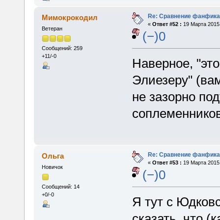
Re: Сравнение фанфика
Мимокрокодил
«
Ответ #52 :
19 Марта 2015,
Ветеран
(−)0
Сообщений: 259
+11/-0
Наверное, "эт
Элиезеру" (вам
не зазорно по
соплеменнико
Re: Сравнение фанфика
Ольга
«
Ответ #53 :
19 Марта 2015,
Новичок
(−)0
Сообщений: 14
+0/-0
Я тут с Юдковс
сказать, что (