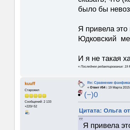
было бы невоз
Я привела это 
Юдковский мен
И я не такая х
«
Последнее редактирование: 19 
Re: Сравнение фанфика
kuuff
«
Ответ #54 :
19 Марта 2015,
Старожил
(−)0
Сообщений: 2 133
+220/-52
Цитата: Ольга от
Я привела эт