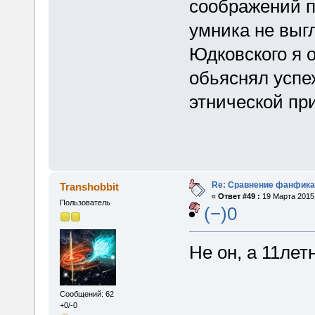
соображений п
умника не выг
Юдковского я о
обьяснял успе
этнической пр
Re: Сравнение фанфика
Transhobbit
«
Ответ #49 :
19 Марта 2015,
Пользователь
(−)0
Не он, а 11лет
Сообщений: 62
+0/-0