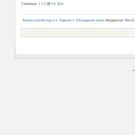
Страницы:
1
2
3
[
4
]
5
6
Все
Форум LessWrong.ru
»
Главное
»
Обсуждение книги
(Модератор:
fil0sof
)
SM