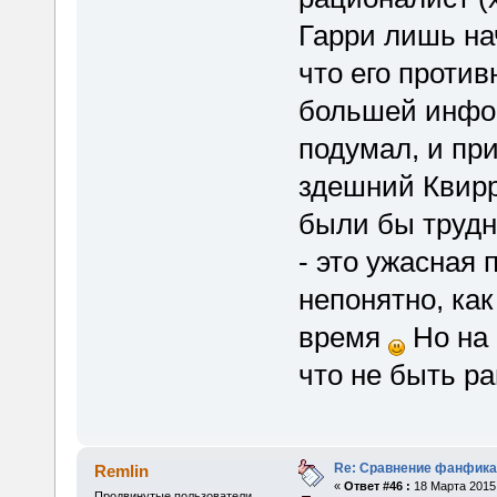
Гарри лишь на
что его против
большей инфор
подумал, и при
здешний Квирр
были бы трудно
- это ужасная
непонятно, ка
время
Но на 
что не быть р
Re: Сравнение фанфика
Remlin
«
Ответ #46 :
18 Марта 2015,
Продвинутые пользователи