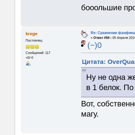
бооольшие пр
Re: Сравнение фанфика
krege
«
Ответ #59 :
05 Апреля 2015
Постоялец
(−)0
Сообщений: 117
+0/-0
Цитата: OverQua
Ну не одна ж
в 1 белок. По
Вот, собственн
магу.