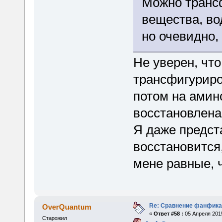
Можно транс
вещества, во
но очевидно,
Не уверен, что
трансфигуриро
потом на амин
восстановлена
Я даже предста
восстановится,
мене равные, 
Re: Сравнение фанфика
OverQuantum
«
Ответ #58 :
05 Апреля 2015
Старожил