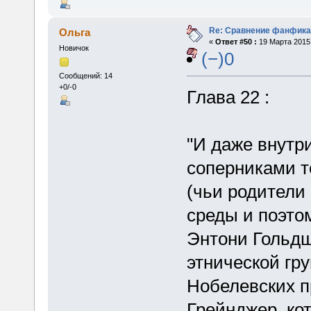
Re: Сравнение фанфика
Ольга
«
Ответ #50 :
19 Марта 2015,
Новичок
(−)0
Сообщений: 14
+0/-0
Глава 22 :
"И даже внутр
соперниками т
(чьи родители
среды и поэтом
Энтони Гольдш
этнической гру
Нобелевских п
Грейнджер, ко