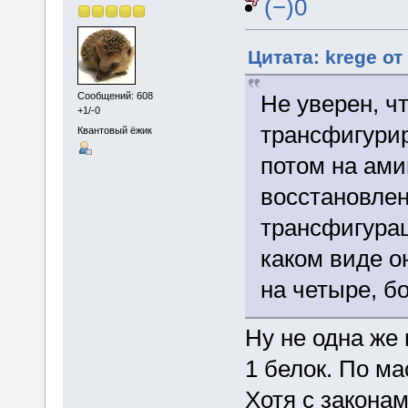
(−)0
Цитата: krege от
Не уверен, ч
Сообщений: 608
+1/-0
трансфигурир
Квантовый ёжик
потом на ами
восстановлен
трансфигурац
каком виде о
на четыре, б
Ну не одна же
1 белок. По ма
Хотя с закона