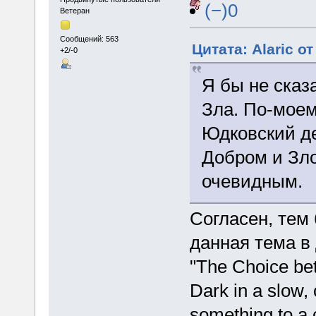
(−)0
Ветеран
Сообщений: 563
Цитата: Alaric от
+2/-0
Я бы не сказ
Зла. По-моем
Юдковский де
Добром и Зл
очевидным.
Согласен, тем 
данная тема в
"The Choice be
Dark in a slow, 
something to a c