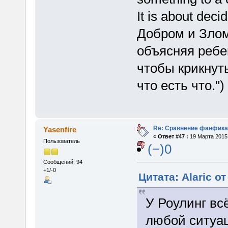
It is about dec
Добром и Злом
объясняя ребен
чтобы крикнуть
что есть что.")
Re: Сравнение фанфика
Yasenfire
«
Ответ #47 :
19 Марта 2015,
Пользователь
(−)0
Сообщений: 94
+1/-0
Цитата: Alaric от
У Роулинг вс
любой ситуа