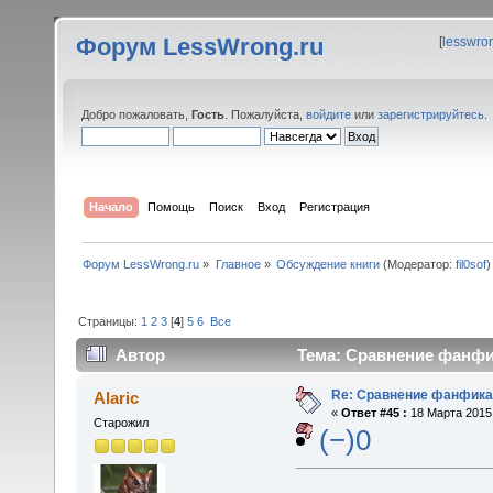
Форум LessWrong.ru
[
lesswro
Добро пожаловать,
Гость
. Пожалуйста,
войдите
или
зарегистрируйтесь
.
Начало
Помощь
Поиск
Вход
Регистрация
Форум LessWrong.ru
»
Главное
»
Обсуждение книги
(Модератор:
fil0sof
)
Страницы:
1
2
3
[
4
]
5
6
Все
Автор
Тема: Сравнение фанфик
Re: Сравнение фанфика
Alaric
«
Ответ #45 :
18 Марта 2015,
Старожил
(−)0