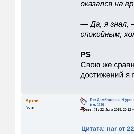
оказался на в
— Да, я знал,
спокойным, х
PS
Свою же сравн
достижений я
Re: Дамблдор на N уро
Артси
(гл. 119)
Гость
«
Ответ #3 :
22 Июля 2015, 20:12 »
Цитата: nar от 2