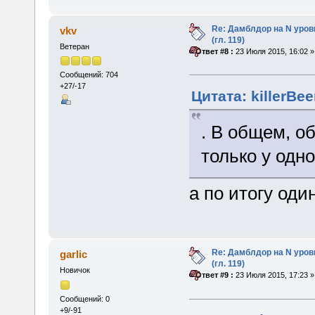
Re: Дамблдор на N уро
vkv
(гл. 119)
Ветеран
«
Ответ #8 :
23 Июля 2015, 16:02 »
Сообщений: 704
+27/-17
Цитата: killerBee
. В общем, о
только у одно
а по итогу оди
Re: Дамблдор на N уро
garlic
(гл. 119)
Новичок
«
Ответ #9 :
23 Июля 2015, 17:23 »
Сообщений: 0
+9/-91