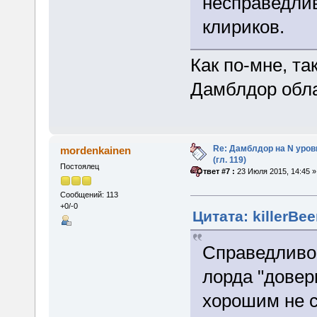
несправедлив
клириков.
Как по-мне, та
Дамблдор обл
Re: Дамблдор на N уро
mordenkainen
(гл. 119)
Постоялец
«
Ответ #7 :
23 Июля 2015, 14:45 »
Сообщений: 113
+0/-0
Цитата: killerBee
Справедливос
лорда "довери
хорошим не с