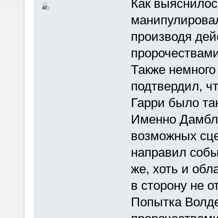
Как выяснилос
манипулировал
производя дейс
пророчествами
Также немного 
подтвердил, ч
Гарри было та
Именно Дамбл
возможных сце
направил событ
же, хоть и об
в сторону не о
Попытка Волде