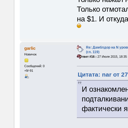
Только отмотал
на $1. И откуд
Re: Дамблдор на N уро
garlic
(гл. 119)
Новичок
«
Ответ #16 :
27 Июля 2015, 18:35 
Сообщений: 0
+9/-91
Цитата: nar от 2
И ознакомлен
подталкиван
фактически 