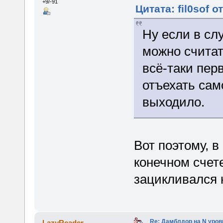
+9/-91
Цитата: fil0sof о
Ну если в сл
можно считат
всё-таки пер
отъехать сам
выходило.
Вот поэтому, в
конечном счет
зацикливался
Re: Дамблдор на N уро
LazyReader