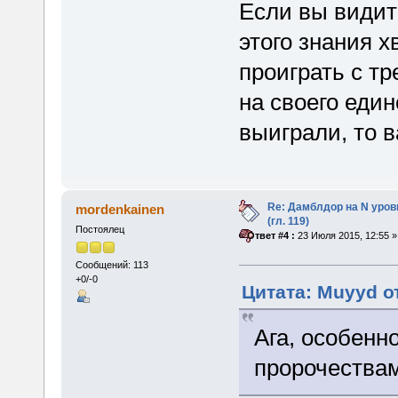
Если вы видит
этого знания х
проиграть с тр
на своего един
выиграли, то в
Re: Дамблдор на N уро
mordenkainen
(гл. 119)
Постоялец
«
Ответ #4 :
23 Июля 2015, 12:55 »
Сообщений: 113
+0/-0
Цитата: Muyyd от
Ага, особенн
пророчества