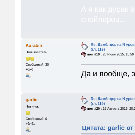
А я как дурак 
спойлеров...
Re: Дамблдор на N уро
Karabin
(гл. 119)
Пользователь
«
Ответ #19 :
28 Июля 2015, 15:59 
Сообщений: 30
+0/-0
Да и вообще, э
Re: Дамблдор на N уро
garlic
(гл. 119)
Новичок
«
Ответ #20 :
18 Августа 2015, 20:
Сообщений: 0
+9/-91
Цитата: garlic о