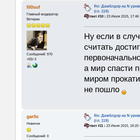
Re: Дамблдор на N уро
fil0sof
(гл. 119)
Главный модератор
«
Ответ #10 :
23 Июля 2015, 17:46 
Ветеран
Ну если в слу
считать достиг
Сообщений: 970
первоначально
+55/-3
а мир спасти п
миром прокати
не пошло
Re: Дамблдор на N уро
garlic
(гл. 119)
Новичок
«
Ответ #11 :
23 Июля 2015, 18:20 
Сообщений: 0