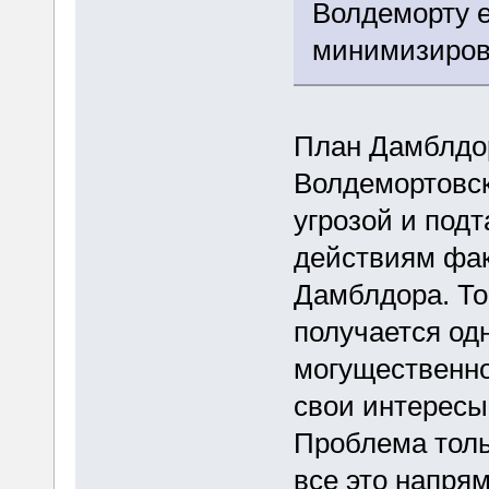
Волдеморту е
минимизиров
План Дамблдор
Волдемортовск
угрозой и под
действиям фак
Дамблдора. То
получается од
могущественно
свои интересы
Проблема толь
все это напря