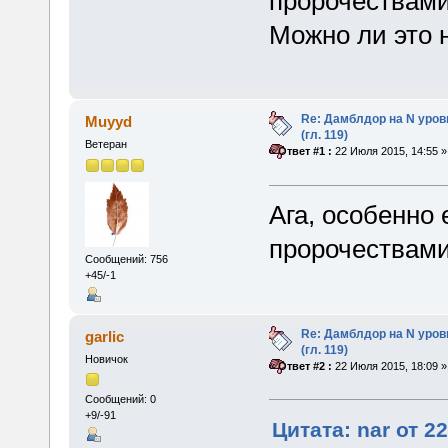
пророчествами
Можно ли это 
Re: Дамблдор на N уро
Muyyd
(гл. 119)
Ветеран
«
Ответ #1 :
22 Июля 2015, 14:55 »
Ага, особенно 
пророчествами
Сообщений: 756
+45/-1
Re: Дамблдор на N уро
garlic
(гл. 119)
Новичок
«
Ответ #2 :
22 Июля 2015, 18:09 »
Сообщений: 0
+9/-91
Цитата: nar от 2