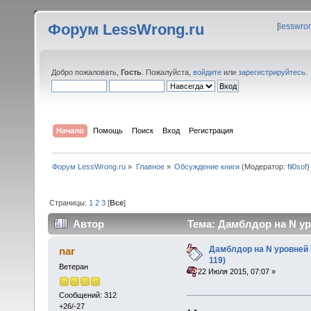
Форум LessWrong.ru
[
lesswro
Добро пожаловать,
Гость
. Пожалуйста,
войдите
или
зарегистрируйтесь
.
Начало
Помощь
Поиск
Вход
Регистрация
Форум LessWrong.ru
»
Главное
»
Обсуждение книги
(Модератор:
fil0sof
)
Страницы:
1
2
3
[
Все
]
Автор
Тема: Дамблдор на N ур
Дамблдор на N уровней 
nar
119)
Ветеран
«
:
22 Июля 2015, 07:07 »
Сообщений: 312
+26/-27