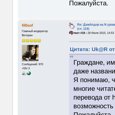
Пожалуйста.
Re: Дамблдор на N уро
fil0sof
(гл. 119)
Главный модератор
«
Ответ #18 :
28 Июля 2015, 14:53 
Ветеран
Цитата: Uk@R от
Граждане, им
Сообщений: 970
+55/-3
даже названи
Я понимаю, ч
многие читат
перевода от h
возможность 
Пожалуйста.