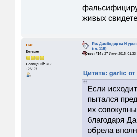
фальсифицируя
живых свидет
Re: Дамблдор на N уро
nar
(гл. 119)
Ветеран
«
Ответ #14 :
27 Июля 2015, 01:33 
Сообщений: 312
+26/-27
Цитата: garlic о
Если исходит
пытался пред
их совокупны
благодаря Д
обрела вполн