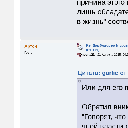
причина этого 
лишь обладате
в жизнь" соот
Re: Дамблдор на N уро
Артси
(гл. 119)
Гость
«
Ответ #21 :
21 Августа 2015, 00:1
Цитата: garlic от
Или для его 
Обратил вним
"Говорят, что
чьей власти 