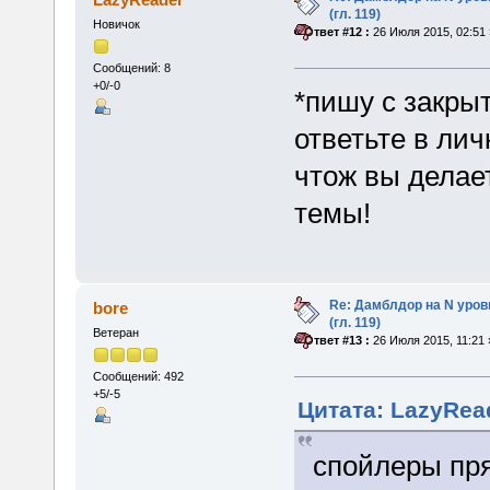
(гл. 119)
Новичок
«
Ответ #12 :
26 Июля 2015, 02:51 
Сообщений: 8
+0/-0
*пишу с закры
ответьте в лич
чтож вы делае
темы!
Re: Дамблдор на N уро
bore
(гл. 119)
Ветеран
«
Ответ #13 :
26 Июля 2015, 11:21 
Сообщений: 492
+5/-5
Цитата: LazyRead
спойлеры пря