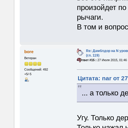
произойдет по 
рычаги.
В том и вопрос
Re: Дамблдор на N уро
bore
(гл. 119)
Ветеран
«
Ответ #15 :
27 Июля 2015, 01:46 
Сообщений: 492
+5/-5
Цитата: nar от 2
... а только 
Угу. Только де
Только нажал н