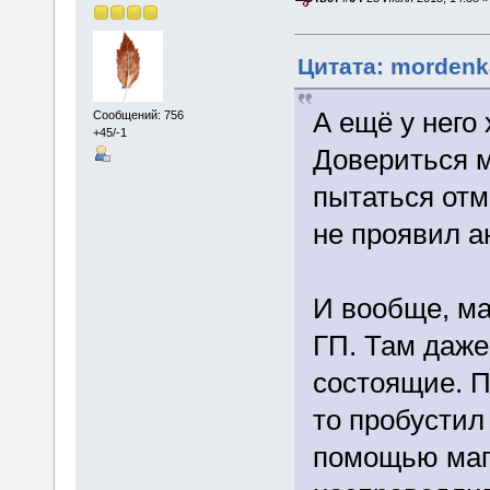
Цитата: mordenka
А ещё у него
Сообщений: 756
+45/-1
Довериться м
пытаться от
не проявил а
И вообще, ма
ГП. Там даже
состоящие. П
то пробустил
помощью маги