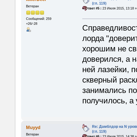
(гл. 119)
Ветеран
«
Ответ #5 :
23 Июля 2015, 13:18 »
Сообщений: 259
+26/-28
Справедливост
лорда "доверит
хорошим не св
доверился, а 
ней лазейки, 
скверный раск
занимались по 
получилось, а у
Re: Дамблдор на N уро
Muyyd
(гл. 119)
Ветеран
«
Ответ #6 :
23 Июля 2015, 14:38 »