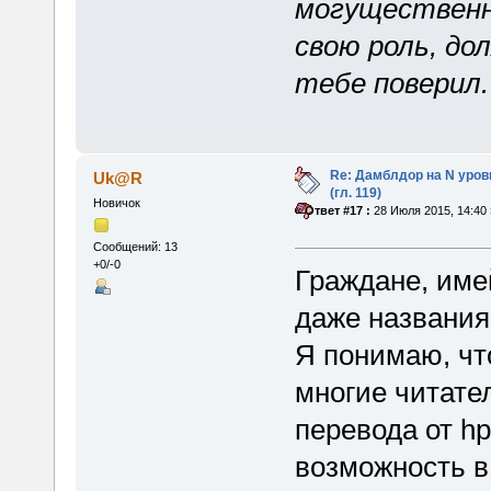
могущественны
свою роль, до
тебе поверил.
Re: Дамблдор на N уро
Uk@R
(гл. 119)
Новичок
«
Ответ #17 :
28 Июля 2015, 14:40 
Сообщений: 13
+0/-0
Граждане, име
даже названия
Я понимаю, что
многие читате
перевода от hp
возможность в