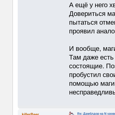
А ещё у него х
Довериться маг
пытаться отме
проявил анало
И вообще, маг
Там даже есть 
состоящие. Поэ
пробустил сво
помощью магии
несправедливы
Re: Дамблдор на N уро
killerBeer