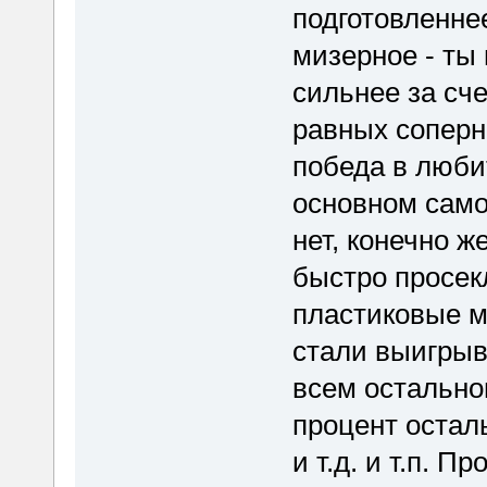
подготовленне
мизерное - ты
сильнее за сче
равных соперн
победа в любит
основном само
нет, конечно 
быстро просек
пластиковые м
стали выигрыва
всем остально
процент остал
и т.д. и т.п. 