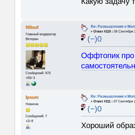
Какую задачу 
Re: Размышления о Мол
fil0sof
«
Ответ #110 :
06 Сентября 2
Главный модератор
(−)0
Ветеран
Оффтопик про 
самостоятель
Сообщений: 970
+55/-3
Re: Размышления о Мол
Ipsum
«
Ответ #111 :
07 Сентября 2
Новичок
(−)0
Сообщений: 7
+2/-8
Хороший образ