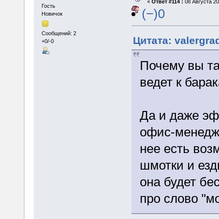
«
Ответ #114 :
08 Августа 20
Гость
(−)0
Новичок
Сообщений: 2
Цитата: valergra
+0/-0
Почему вы та
ведет к бара
Да и даже э
офис-менедже
нее есть воз
шмотки и езд
она будет бе
про слово "м