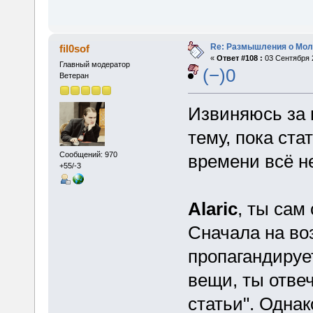
Re: Размышления о Мол
fil0sof
«
Ответ #108 :
03 Сентября 2
Главный модератор
(−)0
Ветеран
Извиняюсь за н
тему, пока ста
Сообщений: 970
времени всё н
+55/-3
Alaric
, ты сам
Сначала на в
пропагандируе
вещи, ты отве
статьи". Однак