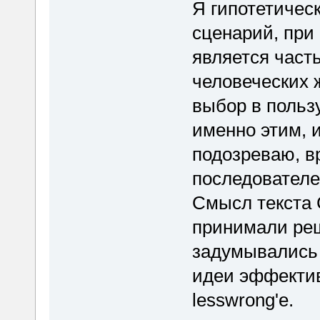
Я гипотетичес
сценарий, при 
является част
человеческих 
выбор в польз
именно этим, и
подозреваю, вр
последователе
Смысл текста 
принимали реш
задумывались 
идеи эффектив
lesswrong'е.