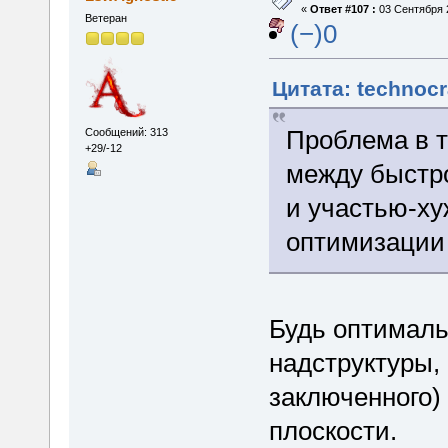
«
Ответ #107 :
03 Сентября 2
Ветеран
(−)0
Цитата: technocr
Проблема в т
Сообщений: 313
+29/-12
между быстр
и участью-ху
оптимизации 
Будь оптималь
надструктуры,
заключенного) 
плоскости.