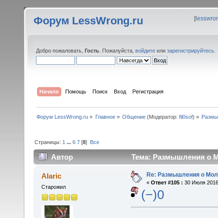
Форум LessWrong.ru
[
lesswro
Добро пожаловать,
Гость
. Пожалуйста,
войдите
или
зарегистрируйтесь
.
Начало
Помощь
Поиск
Вход
Регистрация
Форум LessWrong.ru
»
Главное
»
Общение
(Модератор:
fil0sof
) »
Размы
Страницы:
1
...
6
7
[
8
]
Все
Автор
Тема: Размышления о М
Re: Размышления о Мол
Alaric
«
Ответ #105 :
30 Июля 2016,
Старожил
(−)0