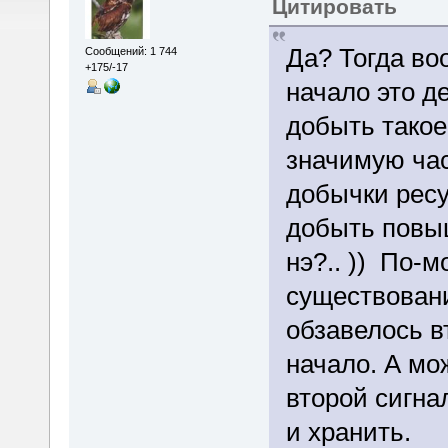
Цитировать
Да? Тогда во
Сообщений: 1 744
+175/-17
начало это д
добыть такое
значимую час
добычки ресу
добыть повыш
нэ?.. )) По-
существовани
обзавелось в
начало. А мо
второй сигна
и хранить.