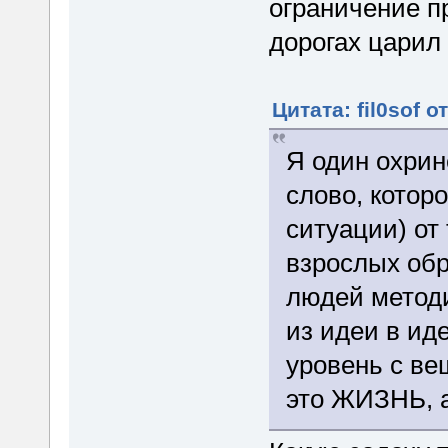
ограничение пр
дорогах царил 
Цитата: fil0sof о
Я один охрин
слово, котор
ситуации) от
взрослых обр
людей методи
из идеи в ид
уровень с вещ
это ЖИЗНЬ, а