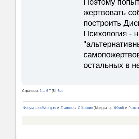
Поэтому попыт
жертвовать соб
построить Дис
Психология - 
"альтернативн
самопожертвов
остальных в н
Страницы:
1
...
6
7
[
8
]
Все
Форум LessWrong.ru
»
Главное
»
Общение
(Модератор:
fil0sof
) »
Размы