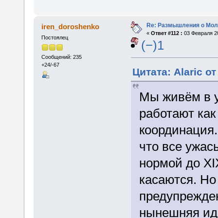
Re: Размышления о Мол
iren_doroshenko
«
Ответ #112 :
03 Февраля 20
Постоялец
(−)1
Сообщений: 235
+24/-67
Цитата: Alaric о
Мы живём в у
работают как
координация.
что все ужа
нормой до XI
касаются. Но 
предупрежден
нынешняя ид