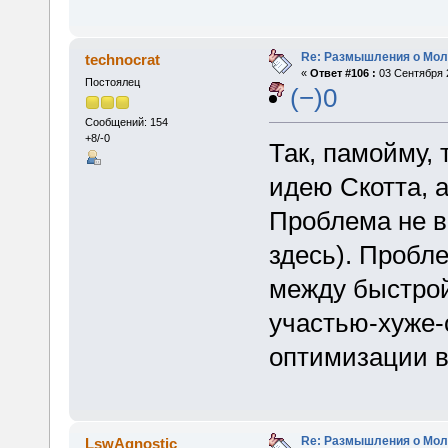
Re: Размышления о Мол
technocrat
«
Ответ #106 :
03 Сентября 2
Постоялец
(−)0
Сообщений: 154
+8/-0
Так, памойму,
идею Скотта, а
Проблема не в
здесь). Пробле
между быстрой
участью-хуже-
оптимизации в
Re: Размышления о Мол
LswAgnostic