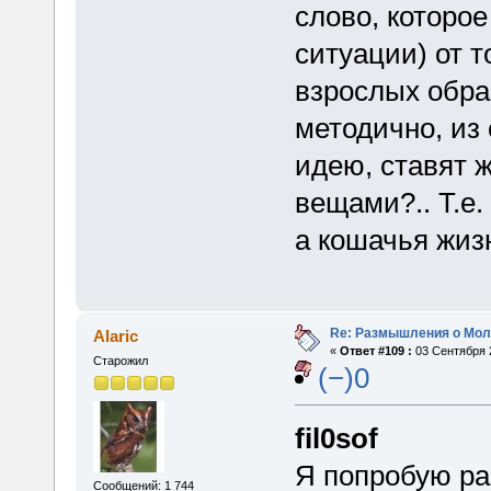
слово, которое
ситуации) от т
взрослых обра
методично, из
идею, ставят ж
вещами?.. Т.е.
а кошачья жизн
Re: Размышления о Мол
Alaric
«
Ответ #109 :
03 Сентября 2
Старожил
(−)0
fil0sof
Я попробую ра
Сообщений: 1 744