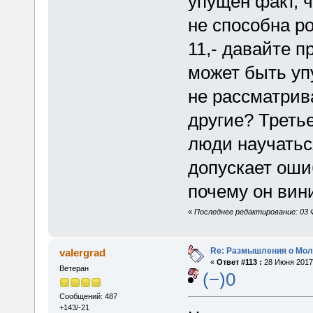
упущен факт, 
не способна р
11,- давайте 
может быть уп
не рассматрив
другие? Третье
люди научатьс
допускает оши
почему он вин
«
Последнее редактирование: 03 Ф
Re: Размышления о Мол
valergrad
«
Ответ #113 :
28 Июня 2017,
Ветеран
(−)0
Сообщений: 487
+143/-21