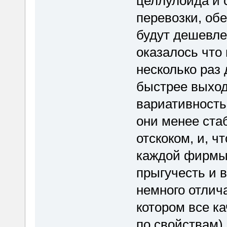
целлулоида и 
перевозки, об
будут дешевле 
оказалось что
несколько раз 
быстрее выход
вариативность
они менее ста
отскоком, и, ч
каждой фирмы 
прыгучесть и в
немного отлича
котором все к
по свойствам)