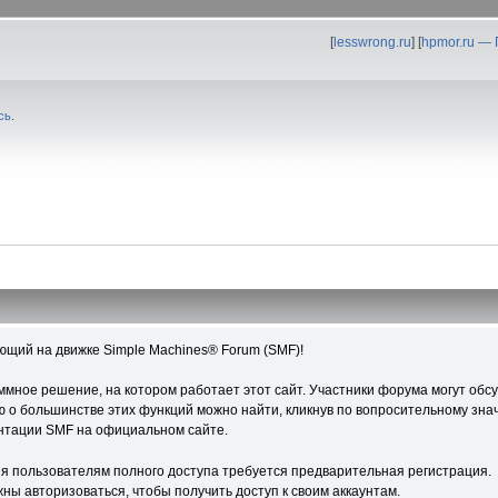
[
lesswrong.ru
] [
hpmor.ru —
сь
.
ющий на движке Simple Machines® Forum (SMF)!
ное решение, на котором работает этот сайт. Участники форума могут обс
о большинстве этих функций можно найти, кликнув по вопросительному знач
ентации SMF на официальном сайте.
я пользователям полного доступа требуется предварительная регистрация.
ны авторизоваться, чтобы получить доступ к своим аккаунтам.