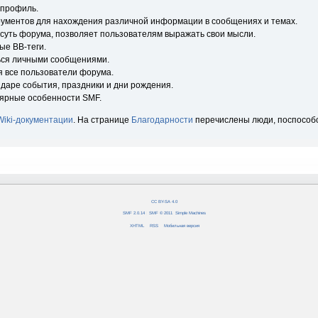
 профиль.
рументов для нахождения различной информации в сообщениях и темах.
 суть форума, позволяет пользователям выражать свои мысли.
ые BB-теги.
ься личными сообщениями.
я все пользователи форума.
ндаре события, праздники и дни рождения.
лярные особенности SMF.
Wiki-документации
. На странице
Благодарности
перечислены люди, поспособ
CC BY-SA 4.0
SMF 2.0.14
|
SMF © 2011
,
Simple Machines
XHTML
RSS
Мобильная версия