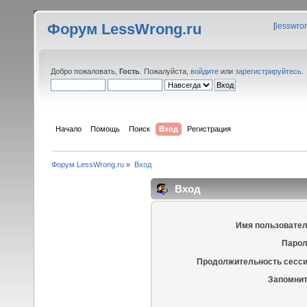
Форум LessWrong.ru
[
lesswro
Добро пожаловать,
Гость
. Пожалуйста,
войдите
или
зарегистрируйтесь
.
Начало
Помощь
Поиск
Вход
Регистрация
Форум LessWrong.ru
»
Вход
Вход
Имя пользовател
Парол
Продолжительность сесси
Запомнит