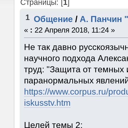
Страницы: [
1
]
1
Общение
/
А. Панчин 
«
:
22 Апреля 2018, 11:24 »
Не так давно русскоязыч
научного подхода Алекс
труд: "Защита от темных 
паранормальных явлений
https://www.corpus.ru/prod
iskusstv.htm
Целей темы 2: