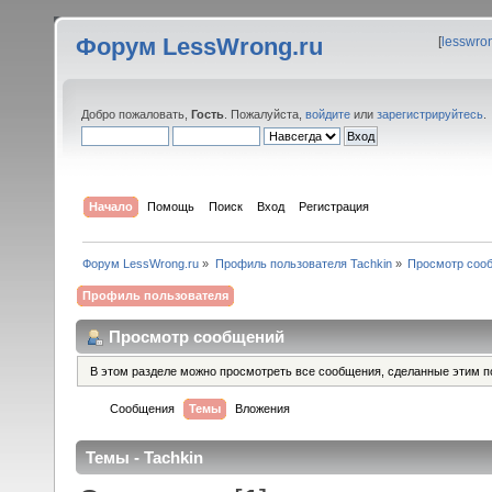
Форум LessWrong.ru
[
lesswro
Добро пожаловать,
Гость
. Пожалуйста,
войдите
или
зарегистрируйтесь
.
Начало
Помощь
Поиск
Вход
Регистрация
Форум LessWrong.ru
»
Профиль пользователя Tachkin
»
Просмотр соо
Профиль пользователя
Просмотр сообщений
В этом разделе можно просмотреть все сообщения, сделанные этим п
Сообщения
Темы
Вложения
Темы - Tachkin