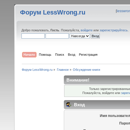
Форум LessWrong.ru
[
lesswro
Добро пожаловать,
Гость
. Пожалуйста,
войдите
или
зарегистрируйтесь
.
Начало
Помощь
Поиск
Вход
Регистрация
Форум LessWrong.ru
»
Главное
»
Обсуждение книги
Внимание!
Только зарегистрированные
Пожалуйста, войдите или
зарег
Вход
Имя пользовател
Парол