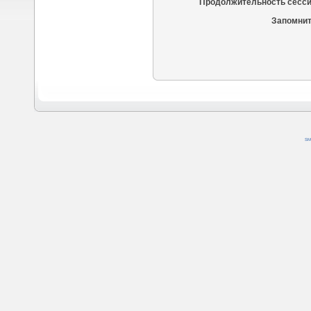
Продолжительность сесси
Запомнит
SM