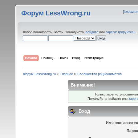
Форум LessWrong.ru
[
lesswro
Добро пожаловать,
Гость
. Пожалуйста,
войдите
или
зарегистрируйтесь
.
Начало
Помощь
Поиск
Вход
Регистрация
Форум LessWrong.ru
»
Главное
»
Сообщество рационалистов
Внимание!
Только зарегистрированные
Пожалуйста, войдите или
зарег
Вход
Имя пользовател
Парол