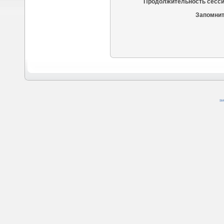
Продолжительность сесси
Запомнит
SM