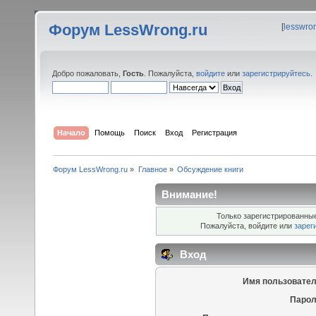
Форум LessWrong.ru
[
lesswro
Добро пожаловать,
Гость
. Пожалуйста,
войдите
или
зарегистрируйтесь
.
Начало
Помощь
Поиск
Вход
Регистрация
Форум LessWrong.ru
»
Главное
»
Обсуждение книги
Внимание!
Только зарегистрированные
Пожалуйста, войдите или
зарег
Вход
Имя пользовател
Парол