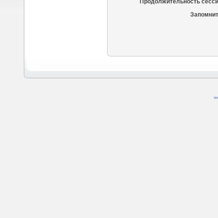
Продолжительность сесси
Запомнит
SM