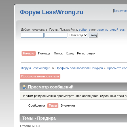
Форум LessWrong.ru
[
lesswro
Добро пожаловать,
Гость
. Пожалуйста,
войдите
или
зарегистрируйтесь
.
Начало
Помощь
Поиск
Вход
Регистрация
Форум LessWrong.ru
»
Профиль пользователя Придира
»
Просмотр со
Профиль пользователя
Просмотр сообщений
В этом разделе можно просмотреть все сообщения, сделанные этим п
Сообщения
Темы
Вложения
Темы - Придира
Страницы: [
1
]