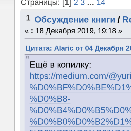
Страницы: [
1
]
2
3
...
14
1
Обсуждение книги
/
R
«
:
18 Декабря 2019, 19:18 »
Цитата: Alaric от 04 Декабря 2
Ещё в копилку:
https://medium.com/
%D0%BF%D0%BE%D1%
%D0%B8-
%D0%B4%D0%B5%D0%
%D0%B0%D0%B2%D1%