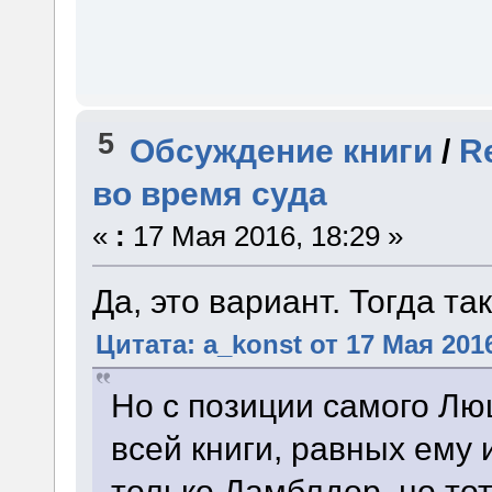
5
Обсуждение книги
/
R
во время суда
«
:
17 Мая 2016, 18:29 »
Да, это вариант. Тогда та
Цитата: a_konst от 17 Мая 2016
Но с позиции самого Лю
всей книги, равных ему 
только Дамблдор, но то