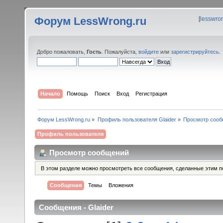
Форум LessWrong.ru
[
lesswro
Добро пожаловать,
Гость
. Пожалуйста,
войдите
или
зарегистрируйтесь
.
Начало
Помощь
Поиск
Вход
Регистрация
Форум LessWrong.ru
»
Профиль пользователя Glaider
»
Просмотр соо
Профиль пользователя
Просмотр сообщений
В этом разделе можно просмотреть все сообщения, сделанные этим п
Сообщения
Темы
Вложения
Сообщения - Glaider