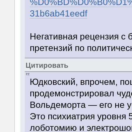
%D0%BD%D0%B0%D1%
31b6ab41eedf
Негативная рецензия с
претензий по политичес
Цитировать
Юдковский, впрочем, п
продемонстрировал чуд
Вольдеморта — его не у
Это психиатрия уровня 
лоботомию и электрошок