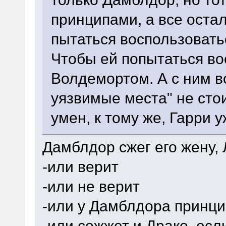
принципами, а все оста
пытаться воспользовать
Чтобы ей попытаться во
Волдемортом. А с ним в
уязвимые места" не сто
умен, к тому же, Гарри у
Дамблдор сжег его жену,
-или верит
-или не верит
-или у Дамблдора принц
-или сожжет и Драко, есл