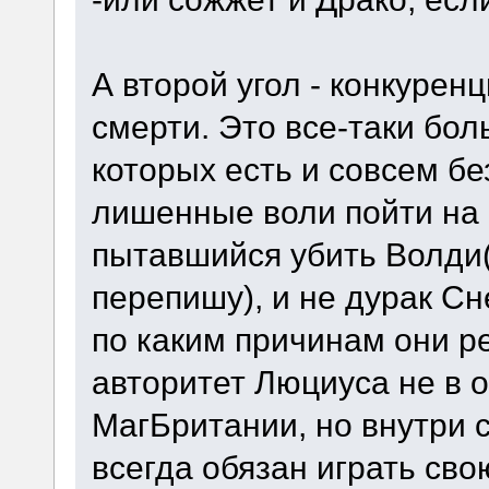
А второй угол - конкурен
смерти. Это все-таки бо
которых есть и совсем б
лишенные воли пойти на
пытавшийся убить Волди(
перепишу), и не дурак Сн
по каким причинам они р
авторитет Люциуса не в 
МагБритании, но внутри с
всегда обязан играть сво