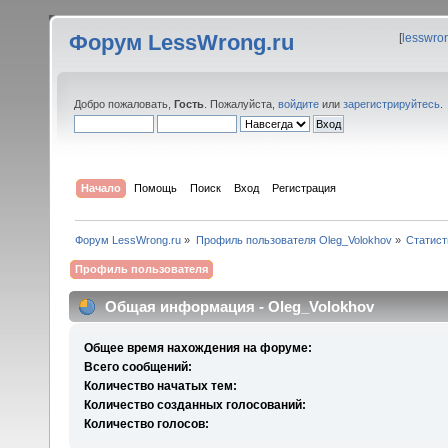
Форум LessWrong.ru
[
lesswro
Добро пожаловать,
Гость
. Пожалуйста,
войдите
или
зарегистрируйтесь
.
Начало
Помощь
Поиск
Вход
Регистрация
Форум LessWrong.ru
»
Профиль пользователя Oleg_Volokhov
»
Статист
Профиль пользователя
Общая информация - Oleg_Volokhov
Общее время нахождения на форуме:
Всего сообщений:
Количество начатых тем:
Количество созданных голосований:
Количество голосов: