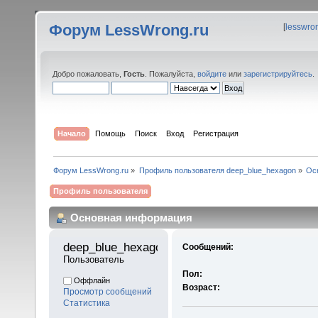
Форум LessWrong.ru
[
lesswro
Добро пожаловать,
Гость
. Пожалуйста,
войдите
или
зарегистрируйтесь
.
Начало
Помощь
Поиск
Вход
Регистрация
Форум LessWrong.ru
»
Профиль пользователя deep_blue_hexagon
»
Ос
Профиль пользователя
Основная информация
deep_blue_hexagon 
Сообщений:
Пользователь
Пол:
Оффлайн
Возраст:
Просмотр сообщений
Статистика