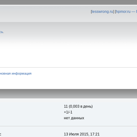
[
lesswrong.ru
] [
hpmor.ru —
сь
.
новная информация
11 (0,003 в день)
+1/-1
нет данных
:
13 Июля 2015, 17:21