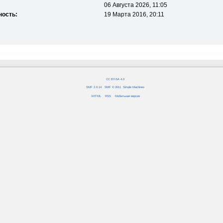
06 Августа 2026, 11:05
ность:
19 Марта 2016, 20:11
CC BY-SA 4.0
SMF 2.0.14
|
SMF © 2011
,
Simple Machines
XHTML
RSS
Мобильная версия