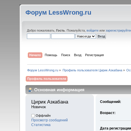
Форум LessWrong.ru
Добро пожаловать,
Гость
. Пожалуйста,
войдите
или
зарегистрируйте
Начало
Помощь
Поиск
Вход
Регистрация
Форум LessWrong.ru
»
Профиль пользователя Цирик Азкабана
»
Ос
Профиль пользователя
Основная информация
Цирик Азкабана 
Сообщений:
Новичок
Возраст:
Оффлайн
Просмотр сообщений
Статистика
Дата регистрации