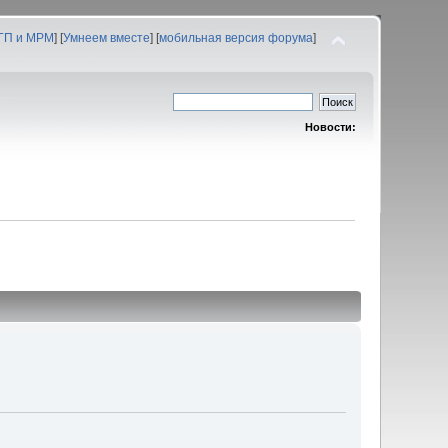
 ГП и МРМ
] [
Умнеем вместе
] [
мобильная версия форума
]
Новости: