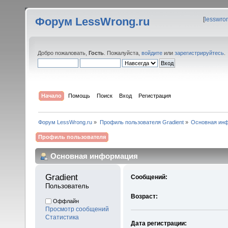
Форум LessWrong.ru
[
lesswro
Добро пожаловать,
Гость
. Пожалуйста,
войдите
или
зарегистрируйтесь
.
Начало
Помощь
Поиск
Вход
Регистрация
Форум LessWrong.ru
»
Профиль пользователя Gradient
»
Основная ин
Профиль пользователя
Основная информация
Gradient 
Сообщений:
Пользователь
Возраст:
Оффлайн
Просмотр сообщений
Статистика
Дата регистрации: